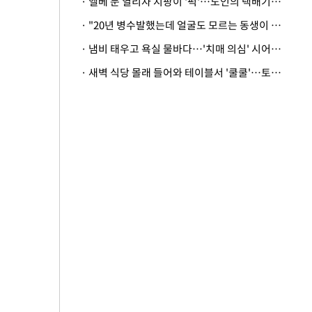
· 엘베 문 열리자 지팡이 '퍽'…노인의 택배기사 폭행 이유
· "20년 병수발했는데 얼굴도 모르는 동생이 유산 절반을"…배다른 형제 상속권 있을까
· 냄비 태우고 욕실 물바다…'치매 의심' 시어머니 검사 권유했다가 '날벼락'
· 새벽 식당 몰래 들어와 테이블서 '쿨쿨'…토사물 남기고 사라진 남성