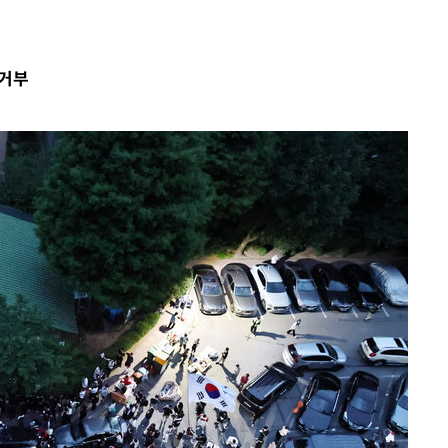
 거부
기소
수…이병태
지(종합)
0.3만개
 4.1%로
말고 과감히
쪽 아웃바운
하향
재난지역 선
희망지 못
제 대응"