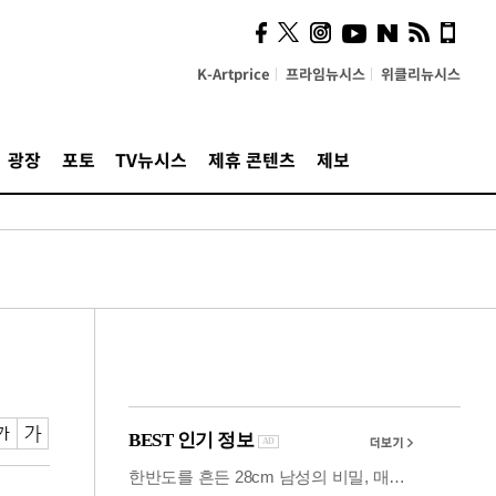
시, 스마트폰 액세서리에
NFC 더했다
K-Artprice
프라임뉴시스
위클리뉴시스
광장
포토
TV뉴시스
제휴 콘텐츠
제보