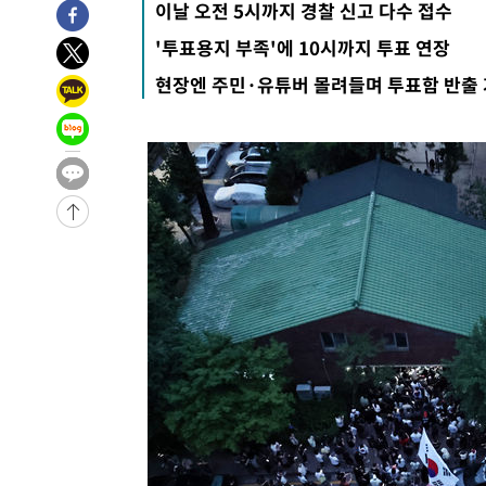
이날 오전 5시까지 경찰 신고 다수 접수
1시간 전 >
[속보]원·달러 환율, 7.7원 내린 1416.1원 마감
'투표용지 부족'에 10시까지 투표 연장
1시간 전 >
[속보] 노원서 40.1도 관측…서울, 2018년 이후 첫 40도
현장엔 주민·유튜버 몰려들며 투표함 반출
2시간 전 >
[속보]종합특검, '계엄 수용공간 확보' 신용해 前교정본부장 
2시간 전 >
외신들도 주목한 韓축구 파문…"국민적 공분에 수사 재개"
2시간 전 >
11시간 압수수색에 성접대 파문까지…'쑥대밭' 된 축구협회
3시간 전 >
[속보]규제합리화위원회 부위원장에 김태유 서울대 공대 교
후임
-18366초 전 >
이강인, 폭염 속 AT마드리드 첫 훈련…80명 식사 대접까
-15505초 전 >
미 사업체 일자리, 7월에 2.3만개 순감하고 그 전 2개월 1
하향수정 (2보)
-14953초 전 >
[속보] 미 사업체, 일자리 7월에 2.3만 개 줄어…실업률은
↓
-10816초 전 >
[속보]이 대통령 "부동산 공급 기존 사고방식 매달리지 
실천"
-9901초 전 >
이란, "오만과 '중앙 단일 루트' 합의…북쪽 인바운드·남
드는 임시"
-1469초 전 >
"낮 기온 소폭 하락"…수도권 폭염중대경보, 폭염경보로 
-1433초 전 >
[속보]이 대통령, '호우피해' 안동·의성 관할 4개 면 특별
포
-1396초 전 >
[단독]중수청 지원 검사들, 정원 초과 시 낮은 계급 임용…
갈 수도
10분 전 >
낮 최고 37도 찜통더위…곳곳 소나기·강원 많은 비[내일날씨]
38분 전 >
SK하이닉스, 용인·청주 팹에 54조 투자…"AI 메모리 수요 선