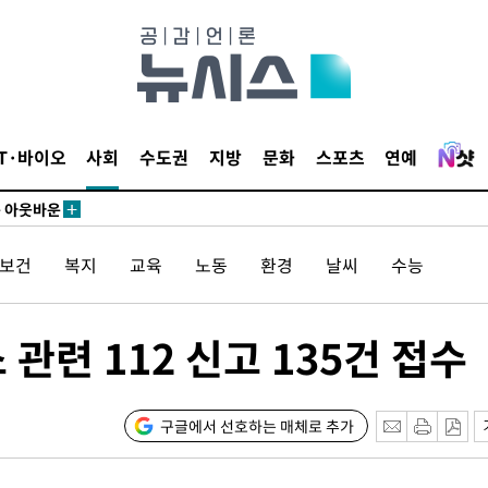
수…이병태
지(종합)
0.3만개
 4.1%로
IT·바이오
사회
수도권
지방
문화
스포츠
연예
말고 과감히
쪽 아웃바운
하향
/보건
복지
교육
노동
환경
날씨
수능
재난지역 선
희망지 못
 관련 112 신고 135건 접수
제 대응"
구글에서 선호하는 매체로 추가
쳐