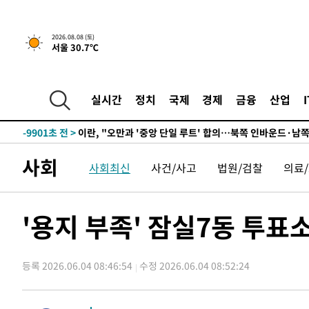
3시간 전 >
[속보]규제합리화위원회 부위원장에 김태유 서울대 공대 교
2026.08.08 (토)
서울 30.7℃
후임
-18366초 전 >
이강인, 폭염 속 AT마드리드 첫 훈련…80명 식사 대접까
-15505초 전 >
미 사업체 일자리, 7월에 2.3만개 순감하고 그 전 2개월 1
하향수정 (2보)
-14953초 전 >
[속보] 미 사업체, 일자리 7월에 2.3만 개 줄어…실업률은
실시간
정치
국제
경제
금융
산업
↓
-10816초 전 >
[속보]이 대통령 "부동산 공급 기존 사고방식 매달리지 
실천"
-9901초 전 >
이란, "오만과 '중앙 단일 루트' 합의…북쪽 인바운드·남
드는 임시"
-1469초 전 >
"낮 기온 소폭 하락"…수도권 폭염중대경보, 폭염경보로 
사회
사회최신
사건/사고
법원/검찰
의료
-1433초 전 >
[속보]이 대통령, '호우피해' 안동·의성 관할 4개 면 특별
포
-1396초 전 >
[단독]중수청 지원 검사들, 정원 초과 시 낮은 계급 임용…
갈 수도
10분 전 >
낮 최고 37도 찜통더위…곳곳 소나기·강원 많은 비[내일날씨]
'용지 부족' 잠실7동 투표소
38분 전 >
SK하이닉스, 용인·청주 팹에 54조 투자…"AI 메모리 수요 선
1시간 전 >
여자배구 이재영·이다영 자매, 아제르바이잔 투란VC 입단
등록 2026.06.04 08:46:54
수정 2026.06.04 08:52:24
1시간 전 >
외국인 심판 성 접대 7경기 들여다보니…한국 축구 '5승 2무'
1시간 전 >
[속보]코스닥, 2.86포인트(0.36%) 내린 798.81마감
1시간 전 >
[속보]코스피, 6200선 약보합…0.60% 내린 6258.77에 마