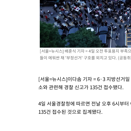
1시간 전 >
여자배구 이재영·이다영 자매, 아제르바이잔 투란VC 입단
1시간 전 >
외국인 심판 성 접대 7경기 들여다보니…한국 축구 '5승 2무'
1시간 전 >
[속보]코스닥, 2.86포인트(0.36%) 내린 798.81마감
1시간 전 >
[속보]코스피, 6200선 약보합…0.60% 내린 6258.77에 마
1시간 전 >
[속보]원·달러 환율, 7.7원 내린 1416.1원 마감
1시간 전 >
[속보] 노원서 40.1도 관측…서울, 2018년 이후 첫 40도
[서울=뉴시스] 배훈식 기자 = 4일 오전 투표용지 부
2시간 전 >
[속보]종합특검, '계엄 수용공간 확보' 신용해 前교정본부장 
들이 에워싼 채 '부정선거' 구호를 외치고 있다. (공동취재)
2시간 전 >
외신들도 주목한 韓축구 파문…"국민적 공분에 수사 재개"
2시간 전 >
11시간 압수수색에 성접대 파문까지…'쑥대밭' 된 축구협회
[서울=뉴시스]이다솜 기자 = 6·3 지방선거
3시간 전 >
[속보]규제합리화위원회 부위원장에 김태유 서울대 공대 교
소와 관련해 경찰 신고가 135건 접수됐다.
후임
4일 서울경찰청에 따르면 전날 오후 6시부터 
135건 접수된 것으로 집계됐다.