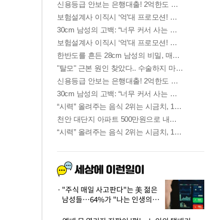
"주식 매일 사고판다"는 美 젊은
남성들…64%가 "나는 인생의
패배자“