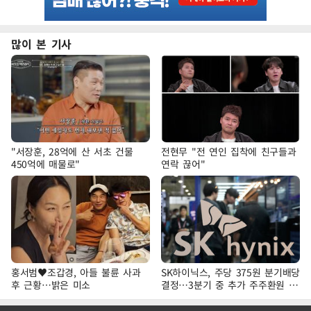
많이 본 기사
"서장훈, 28억에 산 서초 건물
전현무 "전 연인 집착에 친구들과
450억에 매물로"
연락 끊어"
홍서범♥조갑경, 아들 불륜 사과
SK하이닉스, 주당 375원 분기배당
후 근황…밝은 미소
결정…3분기 중 추가 주주환원 발
표