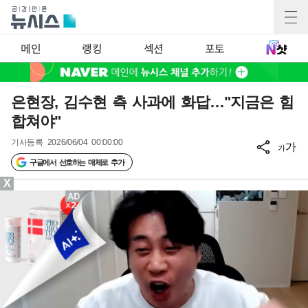
메인
랭킹
섹션
포토
은현장, 김수현 측 사과에 화답…"지금은 힘
합쳐야"
기사등록
2026/06/04 00:00:00
가
가
구글에서 선호하는 매체로 추가
X