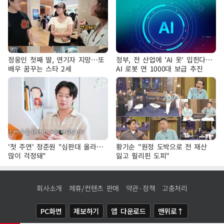
정웅인 첫째 딸, 연기자 지망…또
정부, 전 산업에 'AI 옷' 입힌다…
배우 꿈꾸는 스타 2세
AI 로봇 연 1000대 보급 추진
'첫 주연' 정준원 "심판대 올라…
황기순 "원정 도박으로 전 재산
많이 걱정돼"
잃고 필리핀 도피"
회사소개
제휴/컨텐츠 판매
약관·정책
고충처리
PC화면
제보하기
앱 다운로드
맨위로↑