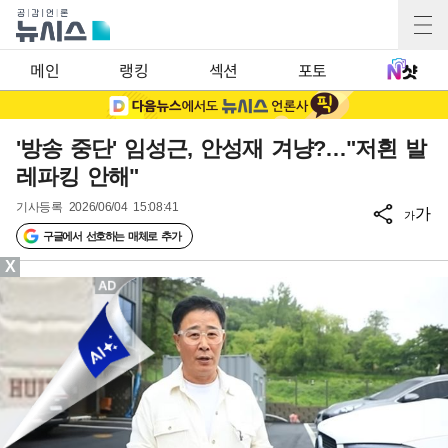
메인
랭킹
섹션
포토
'방송 중단' 임성근, 안성재 겨냥?…"저흰 발
레파킹 안해"
기사등록
2026/06/04 15:08:41
가
가
구글에서 선호하는 매체로 추가
X