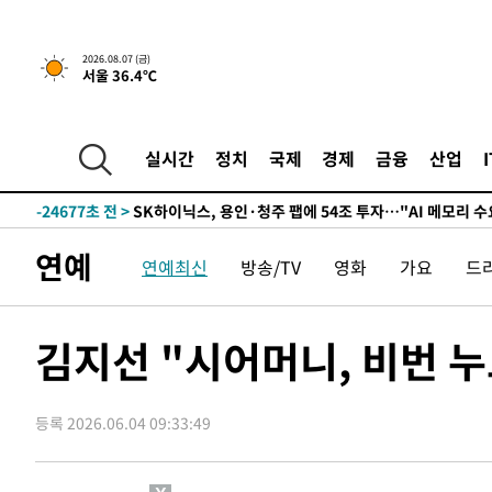
-607초 전 >
민주 콩고 에볼라환자 4천명 돌파, 4053명 발생 1850명 사
2026.08.07 (금)
-28473초 전 >
"낮 기온 소폭 하락"…수도권 폭염중대경보, 폭염경보로
서울 36.4℃
-28437초 전 >
[속보]이 대통령, '호우피해' 안동·의성 관할 4개 면 특
선포
-28400초 전 >
[단독]중수청 지원 검사들, 정원 초과 시 낮은 계급 임용
실시간
정치
국제
경제
금융
산업
갈 수도
-26371초 전 >
낮 최고 37도 찜통더위…곳곳 소나기·강원 많은 비[내일
-24677초 전 >
SK하이닉스, 용인·청주 팹에 54조 투자…"AI 메모리 수
응"
-21533초 전 >
여자배구 이재영·이다영 자매, 아제르바이잔 투란VC 입
연예
-20786초 전 >
외국인 심판 성 접대 7경기 들여다보니…한국 축구 '5승 2
연예최신
방송/TV
영화
가요
드
-20520초 전 >
[속보]코스닥, 2.86포인트(0.36%) 내린 798.81마감
-20473초 전 >
[속보]코스피, 6200선 약보합…0.60% 내린 6258.77에
김지선 "시어머니, 비번 
-20453초 전 >
[속보]원·달러 환율, 7.7원 내린 1416.1원 마감
-20342초 전 >
[속보] 노원서 40.1도 관측…서울, 2018년 이후 첫 40도
-17432초 전 >
[속보]종합특검, '계엄 수용공간 확보' 신용해 前교정본
등록 2026.06.04 09:33:49
-16305초 전 >
외신들도 주목한 韓축구 파문…"국민적 공분에 수사 재개
-16276초 전 >
11시간 압수수색에 성접대 파문까지…'쑥대밭' 된 축구