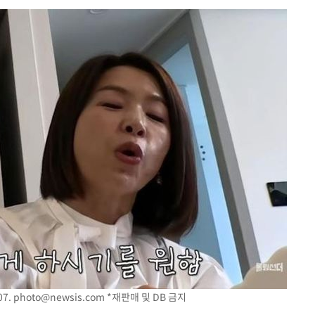
 교수…이
 절차 개시
25.3%↑
망
 하향
별재난지역
…희망지 못
날씨]
요 선제 대
단
무'
 마쳐
07.
photo@newsis.com
*재판매 및 DB 금지