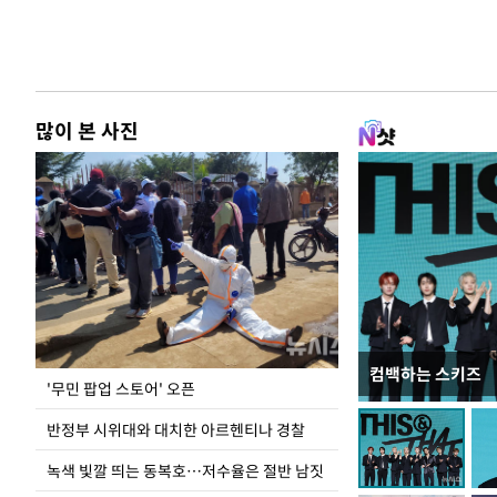
많이 본 사진
컴백하는 스키즈
지석천 뒤덮은 
'무민 팝업 스토어' 오픈
반정부 시위대와 대치한 아르헨티나 경찰
녹색 빛깔 띄는 동복호…저수율은 절반 남짓