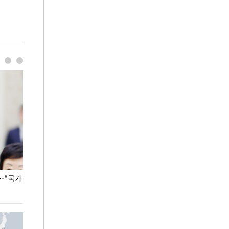
…"국가
홈플러스, 67개 점포 가오픈… 13일 정식 개장
오세훈 서울시장,
환경 점검