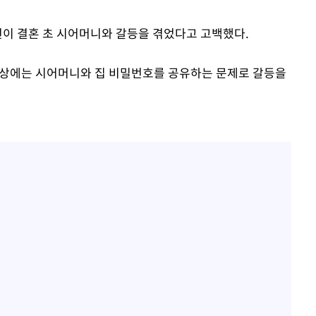
부장 기소
선이 결혼 초 시어머니와 갈등을 겪었다고 고백했다.
"
협회
 영상에는 시어머니와 집 비밀번호를 공유하는 문제로 갈등을
 교수…이
 절차 개시
25.3%↑
망