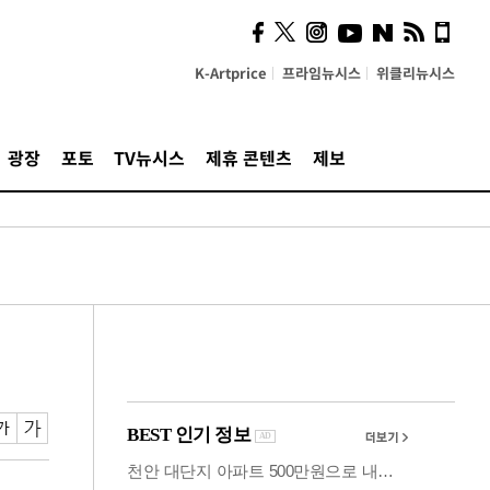
시, 스마트폰 액세서리에
NFC 더했다
K-Artprice
프라임뉴시스
위클리뉴시스
광장
포토
TV뉴시스
제휴 콘텐츠
제보