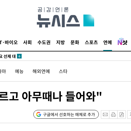
망
 하향
별재난지역
…희망지 못
IT·바이오
사회
수도권
지방
문화
스포츠
연예
날씨]
요 선제 대
단
무'
라마
예능
해외연예
스타
 마쳐
누르고 아무때나 들어와"
부장 기소
구글에서 선호하는 매체로 추가
"
협회