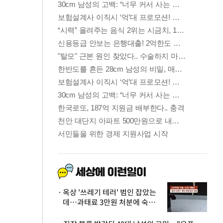
옥상 '쓰레기 테러' 범인 잡았는
데…과태료 3만원 처분에 숙박업
주 허탈