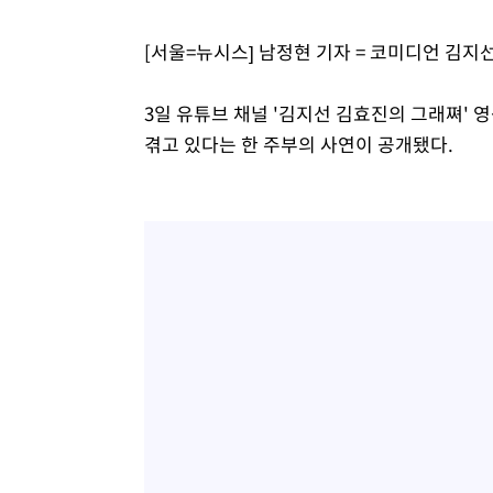
-20342초 전 >
[속보] 노원서 40.1도 관측…서울, 2018년 이후 첫 40도
-17432초 전 >
[속보]종합특검, '계엄 수용공간 확보' 신용해 前교정본
[서울=뉴시스] 남정현 기자 = 코미디언 김지
-16305초 전 >
외신들도 주목한 韓축구 파문…"국민적 공분에 수사 재개
-16276초 전 >
11시간 압수수색에 성접대 파문까지…'쑥대밭' 된 축구
3일 유튜브 채널 '김지선 김효진의 그래쪄'
-15298초 전 >
[속보]규제합리화위원회 부위원장에 김태유 서울대 공대
겪고 있다는 한 주부의 사연이 공개됐다.
병태 후임
-11656초 전 >
[속보]국힘 윤리위, '돌려차기 발언' 진종오·서범수 징계
-6981초 전 >
[속보] 7월 중국 수출 23.9%↑ 수입 27.5%↑…무역총액 
-4141초 전 >
[속보]'채상병 순직 책임' 임성근, 항소심도 징역 3년
-4007초 전 >
[속보]종합특검, '관저이전 봐주기 감사' 유병호 구속기소
-607초 전 >
민주 콩고 에볼라환자 4천명 돌파, 4053명 발생 1850명 사