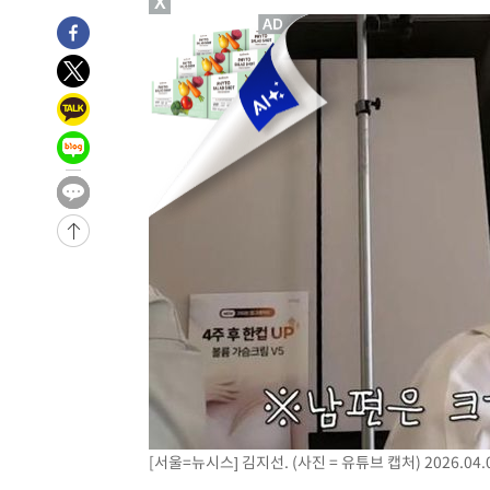
X
-15298초 전 >
[속보]규제합리화위원회 부위원장에 김태유 서울대 공대
병태 후임
-11656초 전 >
[속보]국힘 윤리위, '돌려차기 발언' 진종오·서범수 징계
-6981초 전 >
[속보] 7월 중국 수출 23.9%↑ 수입 27.5%↑…무역총액 
-4141초 전 >
[속보]'채상병 순직 책임' 임성근, 항소심도 징역 3년
-4007초 전 >
[속보]종합특검, '관저이전 봐주기 감사' 유병호 구속기소
-607초 전 >
민주 콩고 에볼라환자 4천명 돌파, 4053명 발생 1850명 사
-28473초 전 >
"낮 기온 소폭 하락"…수도권 폭염중대경보, 폭염경보로
-28437초 전 >
[속보]이 대통령, '호우피해' 안동·의성 관할 4개 면 특
선포
-28400초 전 >
[단독]중수청 지원 검사들, 정원 초과 시 낮은 계급 임용
갈 수도
-26371초 전 >
낮 최고 37도 찜통더위…곳곳 소나기·강원 많은 비[내일
-24677초 전 >
SK하이닉스, 용인·청주 팹에 54조 투자…"AI 메모리 수
응"
-21533초 전 >
여자배구 이재영·이다영 자매, 아제르바이잔 투란VC 입
-20786초 전 >
외국인 심판 성 접대 7경기 들여다보니…한국 축구 '5승 2
-20520초 전 >
[속보]코스닥, 2.86포인트(0.36%) 내린 798.81마감
-20473초 전 >
[속보]코스피, 6200선 약보합…0.60% 내린 6258.77에
[서울=뉴시스] 김지선. (사진 = 유튜브 캡처) 2026.04.
-20453초 전 >
[속보]원·달러 환율, 7.7원 내린 1416.1원 마감