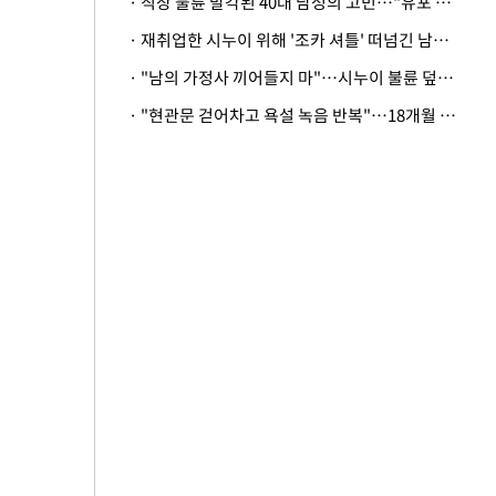
· 직장 불륜 발각된 40대 남성의 고민…"유포 동료 명예훼손·협박죄 고소 가능할까"
· 재취업한 시누이 위해 '조카 셔틀' 떠넘긴 남편…아내 "난 못한다"
· "남의 가정사 끼어들지 마"…시누이 불륜 덮으려는 남편에 억울한 아내
· "현관문 걷어차고 욕설 녹음 반복"…18개월 아기 키우는 집 뒤흔든 '앞집의 비극'