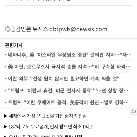
◎공감언론 뉴시스
dbtpwls@newsis.com
관련기사
네타냐후, 美 '이스라엘 무상원조 중단' 결의안 지지…"자립할것"
美-이란, 호르무즈서 국지적 충돌 지속…"미 구축함 타격" 진위공방
이란 외무 "전쟁 원치 않지만 필요하면 계속 싸울 것"
"트럼프 '이란과 휴전, 미군 전사시 종료''"…현 상황 장기화될듯(종합)
트럼프 "이란 쿠웨이트 공격, 美공격이 원인…별로 강하지 않아"