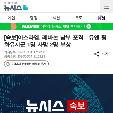
메인
랭킹
섹션
포토
[속보]이스라엘, 레바논 남부 포격…유엔 평
화유지군 1명 사망 2명 부상
기사등록
2026/06/04 17:30:38
가
가
최종수정
2026/06/04 21:52:23
구글에서 선호하는 매체로 추가