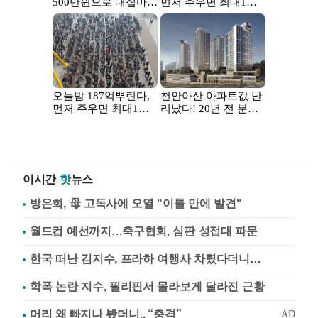
이시간
핫
뉴스
방은희, 母 고독사에 오열 "이틀 만에 발견"
월드컵 예선까지…축구협회, 심판 성접대 파문
한국 떠난 김지수, 프라하 여행사 차렸다더니…
학폭 논란 지수, 필리핀서 몰라보게 달라진 근황