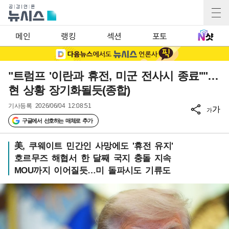
메인
랭킹
섹션
포토
"트럼프 '이란과 휴전, 미군 전사시 종료''"…
현 상황 장기화될듯(종합)
기사등록
2026/06/04 12:08:51
가
가
구글에서 선호하는 매체로 추가
美, 쿠웨이트 민간인 사망에도 '휴전 유지'
호르무즈 해협서 한 달째 국지 충돌 지속
MOU까지 이어질듯…미 돌파시도 기류도