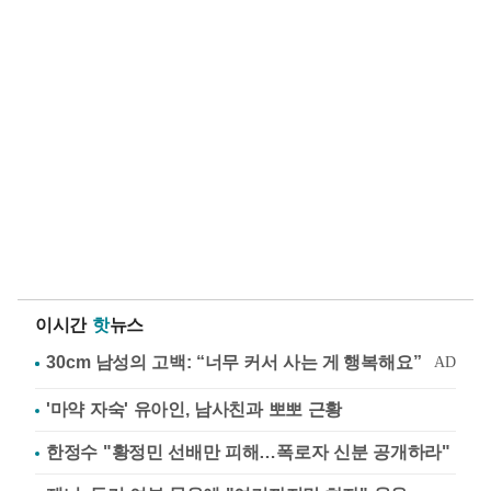
이시간
핫
뉴스
'마약 자숙' 유아인, 남사친과 뽀뽀 근황
한정수 "황정민 선배만 피해…폭로자 신분 공개하라"