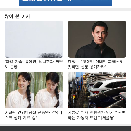
많이 본 기사
'마약 자숙' 유아인, 남사친과 볼뽀
한정수 "황정민 선배만 피해…떳
뽀 근황
떳하면 신분 공개하라"
손떨림 건강이상설 한승연…"목디
기름값 뛰자 친환경차 인기↑…변
스크 심해 치료 중"
하는 자동차 트렌드[세쓸통]