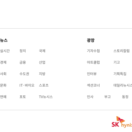
틀레티코 이적"
-14151초 전 >
수도권 40도 육박 '펄펄'…동해안 일부 지역엔 호의주의보
-13120초 전 >
온열질환 사망자 3명 늘어…누적 환자 3000명 돌파
-7065초 전 >
강릉에 시간당 81.4㎜ 물폭탄…도로 잠기고 담벼락 붕괴
-3172초 전 >
백운산서 80년근 천종산삼 9뿌리 발견…감정가 1.3억원
뉴스
-882초 전 >
선재도서 해루질 나섰다 실종 60대, 닷새 만에 숨진 채 발견
광장
26분 전 >
남자 농구, 나고야 아시안게임서 '홈팀' 일본과 한일전
실시간
정치
국제
기자수첩
스토리칼럼
36분 전 >
여수 오동도 해상서 모터보트 전복…1명 사망·1명 실종
경제
금융
산업
아트클럽
기고
1시간 전 >
극한폭염 한풀 꺾이지만…'낮 최고 35도' 무더위, 열대야 계속[다
날씨]
2시간 전 >
축구협회 "압수수색·성접대 논란 사과…쇄신의 기회로 삼겠다"
사회
수도권
지방
인터뷰
기획특집
2시간 전 >
[속보]'압수수색·성접대 논란' 축구협회 "실망과 걱정 안겨드려 죄
문화
IT·바이오
스포츠
섹션코너
데일리뉴시
6시간 전 >
'최고 37도' 폭염 지속…강원동해안 최대 150㎜ 비
연예
포토
TV뉴시스
인사
부고
동정
7시간 전 >
[속보]뉴욕증시 상승 마감…S&P 0.6% 나스닥 1.3%↑