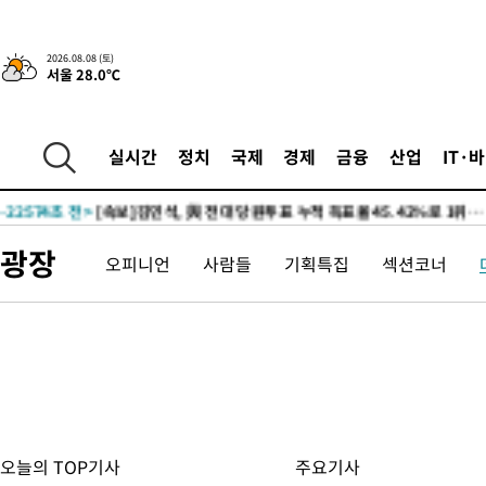
2026.08.08 (토)
서울 28.0℃
7시간 전 >
[속보]뉴욕증시 상승 마감…S&P 0.6% 나스닥 1.3%↑
-31574초 전 >
이란 "호르무즈 재개방 합의 근접…美 배상 선행돼야"
실시간
정치
국제
경제
금융
산업
IT·
-22621초 전 >
[속보]與최고위원 제주·인천 순회경선…박선원·최민희·서미
한민수·김용 순
-22574초 전 >
[속보]김민석, 與 전대 당원투표 누적 득표율 45.42%로 1위…
청래 44.56%
-21856초 전 >
[속보]與 대표 경선 제주·인천 당원투표…金 47.75%·鄭
광장
오피니언
사람들
기획특집
섹션코너
42.08%·宋 10.17%
-21390초 전 >
이강인 "아틀레티코 이적 기뻐…등번호 7번 의미보단 팀 위해 
것"
-21325초 전 >
[속보]與 당대표 경선, 제주·인천 권리당원 투표 김민석 승리
-15099초 전 >
낮 최고 35도 '무더위'…동해안 시간당 30㎜ '강한 비'[내일날
-14369초 전 >
[속보]이강인 "감독님이 원하는 마음 느꼈고, 많은 트로피 원해
틀레티코 이적"
-14151초 전 >
수도권 40도 육박 '펄펄'…동해안 일부 지역엔 호의주의보
-13120초 전 >
온열질환 사망자 3명 늘어…누적 환자 3000명 돌파
-7065초 전 >
강릉에 시간당 81.4㎜ 물폭탄…도로 잠기고 담벼락 붕괴
오늘의 TOP기사
주요기사
-3172초 전 >
백운산서 80년근 천종산삼 9뿌리 발견…감정가 1.3억원