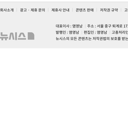
회사소개
광고 · 제휴 문의
제휴사 안내
콘텐츠 판매
저작권 규약
고
대표이사 : 염영남
주소 : 서울 중구 퇴계로 1
발행인 : 염영남
편집인 : 염영남
고충처리인
뉴시스의 모든 콘텐츠는 저작권법의 보호를 받는 바, 무