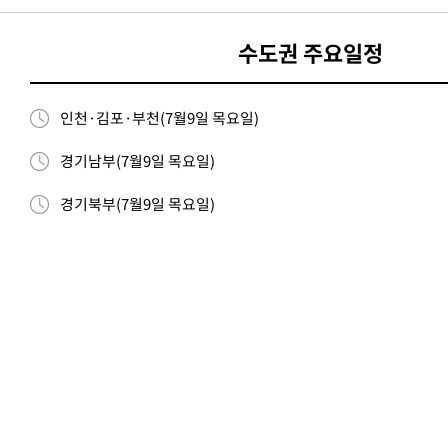
-882초 전 >
선재도서 해루질 나섰다 실종 60대, 닷새 만에 숨진 채 발견
수도권 주요일정
26분 전 >
남자 농구, 나고야 아시안게임서 '홈팀' 일본과 한일전
36분 전 >
여수 오동도 해상서 모터보트 전복…1명 사망·1명 실종
1시간 전 >
극한폭염 한풀 꺾이지만…'낮 최고 35도' 무더위, 열대야 계속[다
인천·김포·부천(7월9일 목요일)
날씨]
2시간 전 >
축구협회 "압수수색·성접대 논란 사과…쇄신의 기회로 삼겠다"
경기남부(7월9일 목요일)
2시간 전 >
[속보]'압수수색·성접대 논란' 축구협회 "실망과 걱정 안겨드려 죄
6시간 전 >
'최고 37도' 폭염 지속…강원동해안 최대 150㎜ 비
경기북부(7월9일 목요일)
7시간 전 >
[속보]뉴욕증시 상승 마감…S&P 0.6% 나스닥 1.3%↑
-31574초 전 >
이란 "호르무즈 재개방 합의 근접…美 배상 선행돼야"
-22621초 전 >
[속보]與최고위원 제주·인천 순회경선…박선원·최민희·서미
한민수·김용 순
-22574초 전 >
[속보]김민석, 與 전대 당원투표 누적 득표율 45.42%로 1위…
청래 44.56%
-21856초 전 >
[속보]與 대표 경선 제주·인천 당원투표…金 47.75%·鄭
42.08%·宋 10.17%
-21390초 전 >
이강인 "아틀레티코 이적 기뻐…등번호 7번 의미보단 팀 위해 
것"
-21325초 전 >
[속보]與 당대표 경선, 제주·인천 권리당원 투표 김민석 승리
-15099초 전 >
낮 최고 35도 '무더위'…동해안 시간당 30㎜ '강한 비'[내일날
-14369초 전 >
[속보]이강인 "감독님이 원하는 마음 느꼈고, 많은 트로피 원해