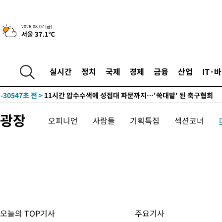
2026.08.07 (금)
서울 37.1℃
-2648초 전 >
이란, 호르무즈서 "적국 목표물들"과 대치로 남부 케슘섬에서 
례 큰 폭발음
-31703초 전 >
[속보]종합특검, '계엄 수용공간 확보' 신용해 前교정본부장 기
실시간
정치
국제
경제
금융
산업
IT·
-30576초 전 >
외신들도 주목한 韓축구 파문…"국민적 공분에 수사 재개"
-30547초 전 >
11시간 압수수색에 성접대 파문까지…'쑥대밭' 된 축구협회
-29569초 전 >
[속보]규제합리화위원회 부위원장에 김태유 서울대 공대 교수
광장
오피니언
사람들
기획특집
섹션코너
병태 후임
-25927초 전 >
[속보]국힘 윤리위, '돌려차기 발언' 진종오·서범수 징계 절차 
-21252초 전 >
[속보] 7월 중국 수출 23.9%↑ 수입 27.5%↑…무역총액
25.3%↑
-18412초 전 >
[속보]'채상병 순직 책임' 임성근, 항소심도 징역 3년
-18278초 전 >
[속보]종합특검, '관저이전 봐주기 감사' 유병호 구속기소
-14878초 전 >
민주 콩고 에볼라환자 4천명 돌파, 4053명 발생 1850명 사망
-14128초 전 >
[속보]'300억원대 사기 혐의' 차가원 대표 구속 송치
-13322초 전 >
"미 전국적 살모네라 식중독 원인은 멕시코산 할라피뇨"-- CD
오늘의 TOP기사
주요기사
-11835초 전 >
[속보]경찰·노동부, HL만도 평택사업장 끼임 사망 관련 압수