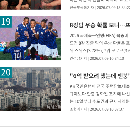
전국부공통기자
2026.07.09 15:34:2
8강팀 우승 확률 보니…프
2026 국제축구연맹(FIFA) 북중
드컵 8강 진출 팀의 우승 확률은 프랑스
위 스위스(3.78%), 7위 모로코
안경남기자
2026.07.09 10:34:10
"6억 받으려 했는데 멘붕
KB국민은행이 전국 주택담보대출(
규제보다 한층 강화된 조치에 나선
는 10일부터 수도권과 규제지역뿐
15억원 이하 주택을 구
조현아기자
2026.07.09 10:37:37