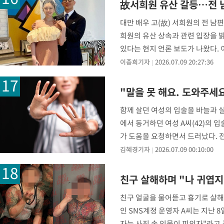
故서희원 유산 갈등…전 남
대만 배우 고(故) 서희원의 전 남
희원의 유산 상속과 관련 입장을 
있다는 현지 언론 보도가 나왔다. 
이종희기자
2026.07.09 20:27:36
"말을 못 해요. 도와주세
함께 살던 여성의 입술을 바늘과 실
에서 동거하던 여성 A씨(42)의 
가 도움을 요청하면서 드러났다. 
김혜경기자
2026.07.09 00:10:00
친구 살해하며 "나 귀엽지
친구 얼굴을 물어뜯고 흉기로 살해하
인 SNS계정 운영자 A씨는 지난 
자는 사진 속 인물이 피의자"라고 