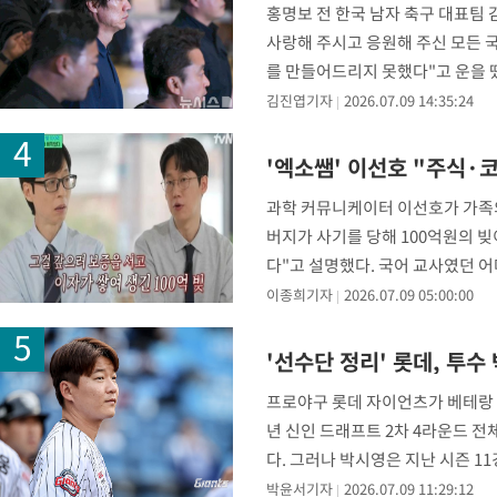
홍명보 전 한국 남자 축구 대표팀 
-14878초 전 >
민주 콩고 에볼라환자 4천명 돌파, 4053명 발생 1850명 사망
사랑해 주시고 응원해 주신 모든
-14128초 전 >
[속보]'300억원대 사기 혐의' 차가원 대표 구속 송치
를 만들어드리지 못했다"고 운을 뗐
-13322초 전 >
"미 전국적 살모네라 식중독 원인은 멕시코산 할라피뇨"-- CD
로서 그 책임을
김진엽기자
2026.07.09 14:35:24
-11835초 전 >
[속보]경찰·노동부, HL만도 평택사업장 끼임 사망 관련 압수
-11716초 전 >
[속보]합수본, '투표율 허위 입력' 중앙·서울·경기도 선관위 등
'엑소쌤' 이선호 "주식·
압수수색
-11471초 전 >
[속보]원·달러 환율, 오전 9시 1423.8원
과학 커뮤니케이터 이선호가 가족의 
-11267초 전 >
[속보]삼성전자·SK하이닉스 동반 강보합…1%대 상승 출발
버지가 사기를 당해 100억원의 빚
-11253초 전 >
[속보]코스닥, 5.95포인트(0.74%) 상승한 807.62개장
다"고 설명했다. 국어 교사였던 어
-11221초 전 >
[속보]코스피, 6300선 재탈환…1.09% 오른 6365.07 개장
이종희기자
2026.07.09 05:00:00
-8386초 전 >
시리아 다마스쿠스 교외에서 미니버스 폭발.. 14명 부상, 3명은
-7684초 전 >
입추에도 극한더위…서울 낮 39도 '폭염중대경보'
'선수단 정리' 롯데, 투수
-2648초 전 >
이란, 호르무즈서 "적국 목표물들"과 대치로 남부 케슘섬에서 
례 큰 폭발음
프로야구 롯데 자이언츠가 베테랑 박
년 신인 드래프트 2차 4라운드 전체
다. 그러나 박시영은 지난 시즌 1
박윤서기자
2026.07.09 11:29:12