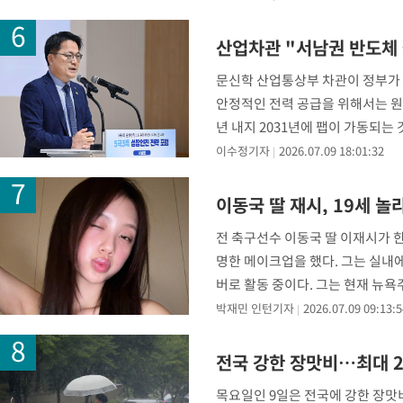
산업차관 "서남권 반도체 
문신학 산업통상부 차관이 정부가 
안정적인 전력 공급을 위해서는 원전
년 내지 2031년에 팹이 가동되는
것을 목표로 하고
이수정기자
2026.07.09 18:01:32
이동국 딸 재시, 19세 
전 축구선수 이동국 딸 이재시가 한
명한 메이크업을 했다. 그는 실내
버로 활동 중이다. 그는 현재 뉴욕
박재민 인턴기자
2026.07.09 09:13:5
전국 강한 장맛비…최대 2
목요일인 9일은 전국에 강한 장맛비