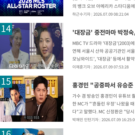
의 뱅크 오브 아메리카 스타디움에서
하근수기자
2026.07.09 08:21:04
'대장금' 중전마마 박정숙
MBC TV 드라마 '대장금'(200
연해 서울시 산하 공공기관인 서울시
모닝와이드', '대장금' 등에서 활
이재훈기자
2026.07.09 07:53:28
홍경민 "공중파서 유승준
가수 겸 방송인 홍경민이 유튜브 
한 MC가 "'흔들린 우정' 나왔을
다"고 말했다. MC 신정환은 "
박재민 인턴기자
2026.07.09 16:25:0