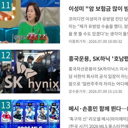
이성미 "암 보험금 많이 
코미디언 이성미가 유방암 진단 당시
미는 "제가 유방암 수술을 했다. 
을 못 뜰 수도 있겠다'는 생각이 
이종희기자
2026.07.09 10:00:32
흥국운용, SK하닉 '호남
흥국자산운용이 SK하이닉스 이사회
당 서한이 회사의 공식 입장이 아
앞으로 '일반주주의 자리는 어디에
계획이 이사회 심의·의결 이
강수윤기자
2026.07.09 15:13:30
메시·손흥민 함께 뛴다…M
'축구의 신' 리오넬 메시(마이애미
(한국 시간) 2026 MLS 올스