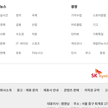
뉴스
광장
실시간
정치
국제
기자수첩
스토리칼럼
경제
금융
산업
아트클럽
기고
사회
수도권
지방
인터뷰
기획특집
문화
IT·바이오
스포츠
섹션코너
데일리뉴시
연예
포토
TV뉴시스
인사
부고
동정
회사소개
광고 · 제휴 문의
제휴사 안내
콘텐츠 판매
저작권 규약
고
대표이사 : 염영남
주소 : 서울 중구 퇴계로 1