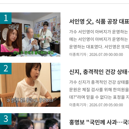
-11716초 전 >
[속보]합수본, '투표율 허위 입력' 중앙·서울·경기도 선관위 등
압수수색
-11471초 전 >
[속보]원·달러 환율, 오전 9시 1423.8원
서인영 父, 식품 공장 대
-11267초 전 >
[속보]삼성전자·SK하이닉스 동반 강보합…1%대 상승 출발
-11253초 전 >
[속보]코스닥, 5.95포인트(0.74%) 상승한 807.62개장
가수 서인영이 아버지가 운영하는 
에는 서인영이 아버지가 운영하는 
-11221초 전 >
[속보]코스피, 6300선 재탈환…1.09% 오른 6365.07 개장
운영하는 대표였다. 서인영은 또띠
-8386초 전 >
시리아 다마스쿠스 교외에서 미니버스 폭발.. 14명 부상, 3명은
장을
이종희기자
2026.07.09 00:00:00
-7684초 전 >
입추에도 극한더위…서울 낮 39도 '폭염중대경보'
-2648초 전 >
이란, 호르무즈서 "적국 목표물들"과 대치로 남부 케슘섬에서 
례 큰 폭발음
신지, 충격적인 건강 상태
-31703초 전 >
[속보]종합특검, '계엄 수용공간 확보' 신용해 前교정본부장 기
-30576초 전 >
외신들도 주목한 韓축구 파문…"국민적 공분에 수사 재개"
가수 신지가 충격적인 건강 상태를 
-30547초 전 >
11시간 압수수색에 성접대 파문까지…'쑥대밭' 된 축구협회
문원은 체질 검사를 위해 한의원을
-29569초 전 >
[속보]규제합리화위원회 부위원장에 김태유 서울대 공대 교수
데?"라며 믿을 수 없다는 표정을 
병태 후임
-25927초 전 >
[속보]국힘 윤리위, '돌려차기 발언' 진종오·서범수 징계 절차 
이종희기자
2026.07.09 05:00:00
-21252초 전 >
[속보] 7월 중국 수출 23.9%↑ 수입 27.5%↑…무역총액
25.3%↑
-18412초 전 >
[속보]'채상병 순직 책임' 임성근, 항소심도 징역 3년
홍명보 "국민께 사과…국
-18278초 전 >
[속보]종합특검, '관저이전 봐주기 감사' 유병호 구속기소