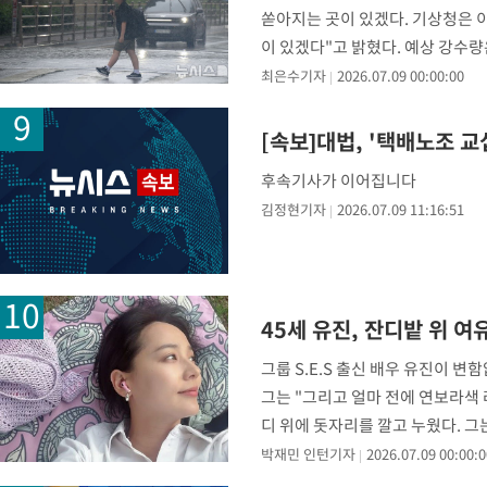
쏟아지는 곳이 있겠다. 기상청은 
이 있겠다"고 밝혔다. 예상 강수량은
최은수기자
2026.07.09 00:00:00
[속보]대법, '택배노조 
후속기사가 이어집니다
김정현기자
2026.07.09 11:16:51
45세 유진, 잔디밭 위 
그룹 S.E.S 출신 배우 유진이 
그는 "그리고 얼마 전에 연보라색 
디 위에 돗자리를 깔고 누웠다. 그
박재민 인턴기자
2026.07.09 00:00:0