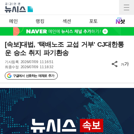
메인
랭킹
섹션
포토
[속보]대법, '택배노조 교섭 거부' CJ대한통
운 승소 취지 파기환송
기사등록
2026/07/09 11:16:51
가
가
최종수정
2026/07/09 11:18:32
구글에서 선호하는 매체로 추가