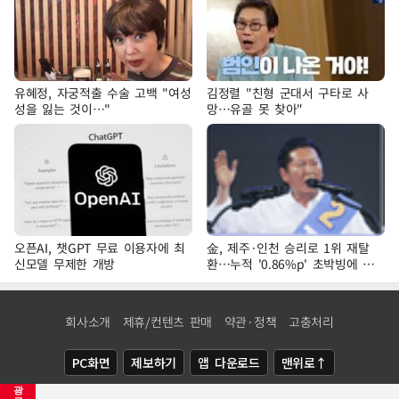
유혜정, 자궁적출 수술 고백 "여성
김정렬 "친형 군대서 구타로 사
성을 잃는 것이…"
망…유골 못 찾아"
오픈AI, 챗GPT 무료 이용자에 최
金, 제주·인천 승리로 1위 재탈
신모델 무제한 개방
환…누적 '0.86%p' 초박빙에 호
남 표심 주목
회사소개
제휴/컨텐츠 판매
약관·정책
고충처리
PC화면
제보하기
앱 다운로드
맨위로↑
광