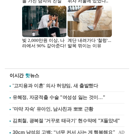
이시간
핫
뉴스
'고지용과 이혼' 의사 허양임, 새 출발했다
유혜정, 자궁적출 수술 "여성성 잃는 것이…"
'마약 자숙' 유아인, 남사친과 뽀뽀 근황
김희철, 광복절 '거꾸로 태극기' 현수막에 "X돌았네"