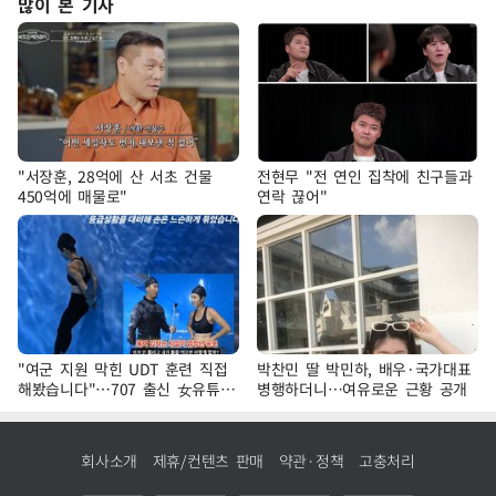
많이 본 기사
"서장훈, 28억에 산 서초 건물
전현무 "전 연인 집착에 친구들과
450억에 매물로"
연락 끊어"
"여군 지원 막힌 UDT 훈련 직접
박찬민 딸 박민하, 배우·국가대표
해봤습니다"…707 출신 女유튜버
병행하더니…여유로운 근황 공개
'완벽 소화'
회사소개
제휴/컨텐츠 판매
약관·정책
고충처리