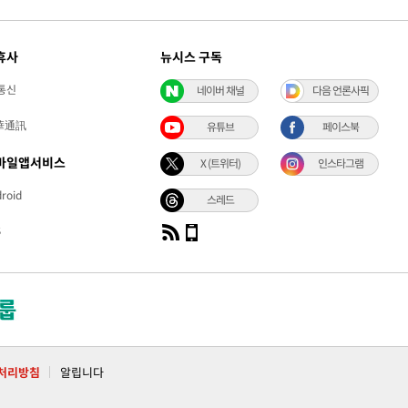
휴사
뉴시스 구독
통신
네이버 채널
다음 언론사픽
華通訊
유튜브
페이스북
바일앱서비스
X (트위터)
인스타그램
roid
스레드
S
처리방침
알립니다