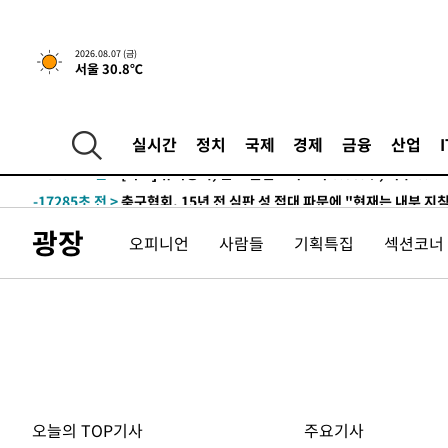
2026.08.07 (금)
서울 30.8℃
5시간 전 >
내일까지 39도 '펄펄'…기상청 "태풍 지나며 폭염 잠시 꺾인
-19056초 전 >
'월드컵 탈락 후폭풍' 축구협회…11시간 걸린 초유의 압
실시간
정치
국제
경제
금융
산업
합)
-18492초 전 >
[속보] 뉴욕증시, 혼조 출발…나스닥 0.3%↓, 다우 0.1
-17285초 전 >
축구협회, 15년 전 심판 성 접대 파문에 "현재는 내부 지
-15970초 전 >
경찰, '홍명보는 2순위' 결론냈던 스포츠윤리센터도 압
광장
오피니언
사람들
기획특집
섹션코너
-1566초 전 >
[속보]합참 "北 발사체는 단거리탄도미사일…감시·경계태
-1314초 전 >
日방위성, 北이 동해로 쏜 발사체는 탄도미사일 가능성
4분 전 >
[속보] SKT, 에이닷 서비스 장애 발생…"원인 파악 중"
14분 전 >
[속보]합참 "북, 동해상으로 미상 발사체 발사"
24분 전 >
'낮 최고 39도' 불볕더위…한밤 열대야도 계속[내일날씨]
24분 전 >
[속보]7~9일 프로야구 3연전도 폭염 취소…11일 재개
30분 전 >
"韓 외환시장 개입 관측 배경엔 美의 대한국 무역적자 있어"
오늘의 TOP기사
주요기사
33분 전 >
'월드컵 탈락 후폭풍' 축구협회…초유의 압수수색에 '충격·당