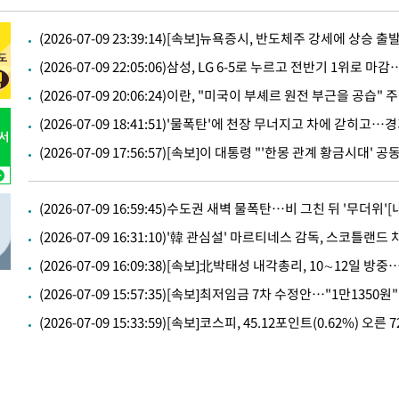
36분 전 >
서울 낮 37.9도, 올여름 최고치 경신…영등포 순간 '40도'
(2026-07-09 23:39:14)[속보]뉴욕증시, 반도체주 강세에 상승
43분 전 >
[속보]종합특검, 대검 추가 압수수색…내란 중요임무종사 혐의
(2026-07-09 22:05:06)삼성, LG 6-5로 누르고 전반기 1위로 마
1시간 전 >
[속보]코스닥, 800p 회복…0.26% 오른 801.67 마감
(2026-07-09 20:06:24)이란, "미국이 부셰르 원전 부근을 공습" 주
1시간 전 >
[속보]코스피, 301.88포인트(4.58%) 내린 6296.38 마감
1시간 전 >
[속보]원·달러 환율, 0.7원 내린 1423.8원 마감
(2026-07-09 18:41:51)'물폭탄'에 천장 무너지고 차에 갇히고
2시간 전 >
"여기 떨어졌다"…다누리, 스페이스X 로켓 달 충돌 흔적 포착
(2026-07-09 17:56:57)[속보]이 대통령 "'한몽 관계 황금시대' 
3시간 전 >
손흥민, 5경기 연속골 실패…LAFC는 승부차기 끝 과달라하라
5시간 전 >
내일까지 39도 '펄펄'…기상청 "태풍 지나며 폭염 잠시 꺾인
(2026-07-09 16:59:45)수도권 새벽 물폭탄…비 그친 뒤 '무더위'
-19056초 전 >
'월드컵 탈락 후폭풍' 축구협회…11시간 걸린 초유의 압
합)
-18492초 전 >
[속보] 뉴욕증시, 혼조 출발…나스닥 0.3%↓, 다우 0.1
(2026-07-09 16:09:38)[속보]北박태성 내각총리, 10∼12일 
-17285초 전 >
축구협회, 15년 전 심판 성 접대 파문에 "현재는 내부 지
(2026-07-09 15:57:35)[속보]최저임금 7차 수정안…"1만1350원" 
-15970초 전 >
경찰, '홍명보는 2순위' 결론냈던 스포츠윤리센터도 압
-1566초 전 >
[속보]합참 "北 발사체는 단거리탄도미사일…감시·경계태
(2026-07-09 15:33:59)[속보]코스피, 45.12포인트(0.62%) 오른 7
-1314초 전 >
日방위성, 北이 동해로 쏜 발사체는 탄도미사일 가능성
4분 전 >
[속보] SKT, 에이닷 서비스 장애 발생…"원인 파악 중"
14분 전 >
[속보]합참 "북, 동해상으로 미상 발사체 발사"