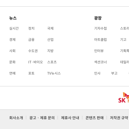
24분 전 >
'낮 최고 39도' 불볕더위…한밤 열대야도 계속[내일날씨]
24분 전 >
[속보]7~9일 프로야구 3연전도 폭염 취소…11일 재개
뉴스
광장
30분 전 >
"韓 외환시장 개입 관측 배경엔 美의 대한국 무역적자 있어"
실시간
정치
국제
기자수첩
스토
33분 전 >
'월드컵 탈락 후폭풍' 축구협회…초유의 압수수색에 '충격·당
36분 전 >
서울 낮 37.9도, 올여름 최고치 경신…영등포 순간 '40도'
경제
금융
산업
아트클럽
기고
43분 전 >
[속보]종합특검, 대검 추가 압수수색…내란 중요임무종사 혐의
사회
수도권
지방
인터뷰
기획
1시간 전 >
[속보]코스닥, 800p 회복…0.26% 오른 801.67 마감
문화
IT·바이오
스포츠
섹션코너
데일
1시간 전 >
[속보]코스피, 301.88포인트(4.58%) 내린 6296.38 마감
1시간 전 >
[속보]원·달러 환율, 0.7원 내린 1423.8원 마감
연예
포토
TV뉴시스
인사
부고
2시간 전 >
"여기 떨어졌다"…다누리, 스페이스X 로켓 달 충돌 흔적 포착
3시간 전 >
손흥민, 5경기 연속골 실패…LAFC는 승부차기 끝 과달라하라
5시간 전 >
내일까지 39도 '펄펄'…기상청 "태풍 지나며 폭염 잠시 꺾인
회사소개
광고 · 제휴 문의
제휴사 안내
콘텐츠 판매
저작권 규약