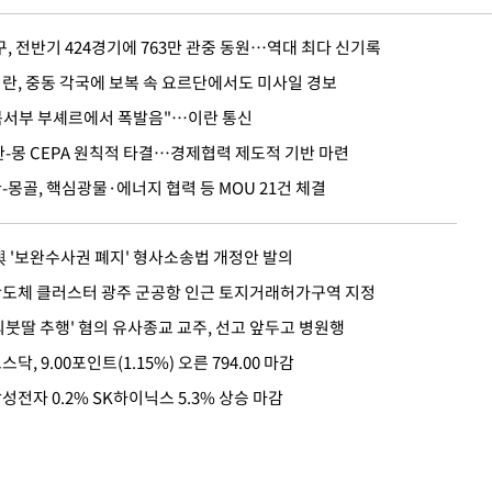
)프로야구, 전반기 424경기에 763만 관중 동원…역대 최다 신기록
)[속보]이란, 중동 각국에 보복 속 요르단에서도 미사일 경보
)"이란 북서부 부셰르에서 폭발음"…이란 통신
[속보] 한-몽 CEPA 원칙적 타결…경제협력 제도적 기반 마련
[속보]한-몽골, 핵심광물·에너지 협력 등 MOU 21건 체결
[속보] 與 '보완수사권 폐지' 형사소송법 개정안 발의
9)[속보]반도체 클러스터 광주 군공항 인근 토지거래허가구역 지정
)'신도·의붓딸 추행' 혐의 유사종교 교주, 선고 앞두고 병원행
보]코스닥, 9.00포인트(1.15%) 오른 794.00 마감
속보]삼성전자 0.2% SK하이닉스 5.3% 상승 마감