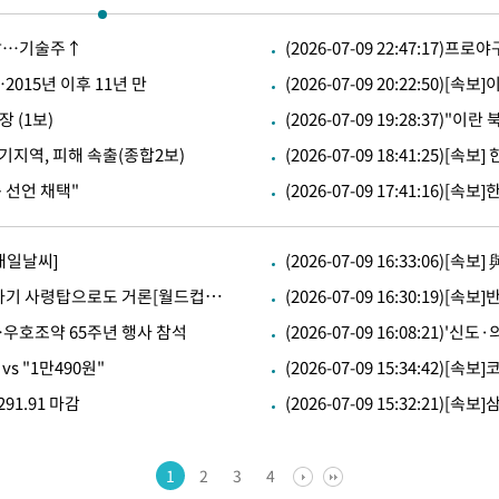
 출발…기술주↑
(2026-07-09 22:47:17
감…2015년 이후 11년 만
(2026-07-09 20:22:50
장 (1보)
(2026-07-09 19:28:37
…경기지역, 피해 속출(종합2보)
(2026-07-09 18:41:25)
공동 선언 채택"
(2026-07-09 17:41:16)
 격파
다"
[내일날씨]
(2026-07-09 16:33:06)
수수색(종
(2026-07-09 16:31:10)'韓 관심설' 마르티네스 감독, 스코틀랜드 차기 사령탑으로도 거론[월드컵24시]
(2026-07-09 16:30:1
4%↑
방중…우호조약 65주년 행사 참석
(2026-07-09 16:08:21
침 준수"
vs "1만490원"
(2026-07-09 15:34:42)[속
수수색
세 강화"
291.91 마감
(2026-07-09 15:32:21)[
1
2
3
4