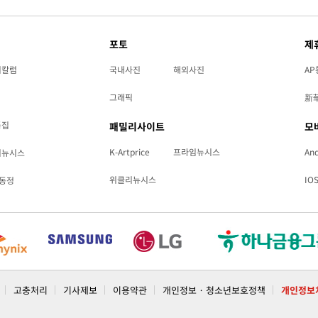
포토
제
리칼럼
국내사진
해외사진
AP
황'
그래픽
新
특집
패밀리사이트
모
K-Artprice
프라임뉴시스
And
리뉴시스
위클리뉴시스
IO
동정
 격파
다"
고충처리
기사제보
이용약관
개인정보 · 청소년보호정책
개인정보