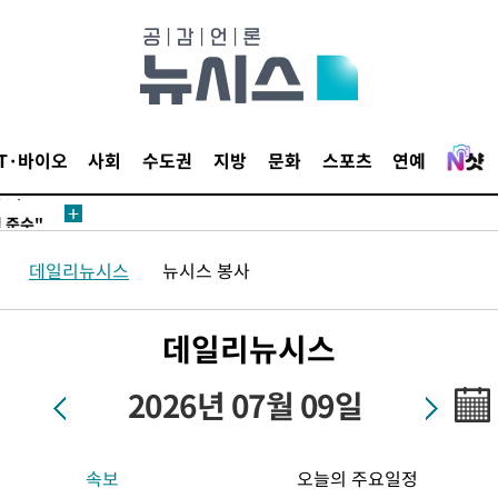
다"
수수색(종
IT·바이오
사회
수도권
지방
문화
스포츠
연예
4%↑
침 준수"
수수색
데일리뉴시스
뉴시스 봉사
세 강화"
데일리뉴시스
2026년 07월 09일
속보
오늘의 주요일정
황'