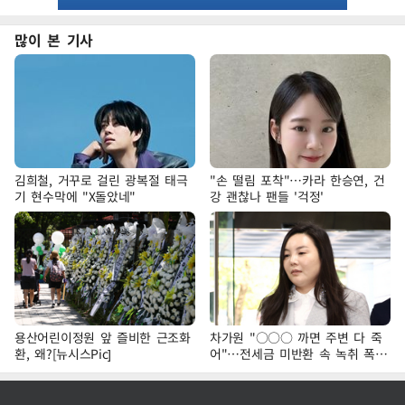
많이 본 기사
김희철, 거꾸로 걸린 광복절 태극
"손 떨림 포착"…카라 한승연, 건
기 현수막에 "X돌았네"
강 괜찮나 팬들 '걱정'
용산어린이정원 앞 즐비한 근조화
차가원 "○○○ 까면 주변 다 죽
환, 왜?[뉴시스Pic]
어"…전세금 미반환 속 녹취 폭로
파장