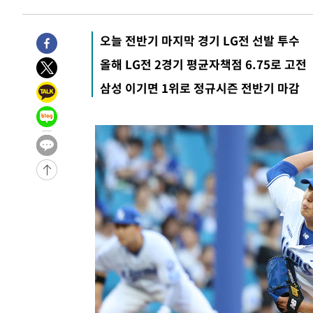
7시간 전 >
[속보]뉴욕증시 상승 마감…S&P 0.6% 나스닥 1.3%↑
-24475초 전 >
[속보]與최고위원 제주·인천 순회경선…박선원·최민희
오늘 전반기 마지막 경기 LG전 선발 투수
한민수·김용 순
-24428초 전 >
[속보]김민석, 與 전대 당원투표 누적 득표율 45.42%로 
올해 LG전 2경기 평균자책점 6.75로 고전
청래 44.56%
-23710초 전 >
[속보]與 대표 경선 제주·인천 당원투표…金 47.75%·
삼성 이기면 1위로 정규시즌 전반기 마감
42.08%·宋 10.17%
-23244초 전 >
이강인 "아틀레티코 이적 기뻐…등번호 7번 의미보단 팀 
것"
-23179초 전 >
[속보]與 당대표 경선, 제주·인천 권리당원 투표 김민석 
-16953초 전 >
낮 최고 35도 '무더위'…동해안 시간당 30㎜ '강한 비'[
-16223초 전 >
[속보]이강인 "감독님이 원하는 마음 느꼈고, 많은 트로피
틀레티코 이적"
-16005초 전 >
수도권 40도 육박 '펄펄'…동해안 일부 지역엔 호의주의
-14974초 전 >
온열질환 사망자 3명 늘어…누적 환자 3000명 돌파
-8919초 전 >
강릉에 시간당 81.4㎜ 물폭탄…도로 잠기고 담벼락 붕괴
-5026초 전 >
백운산서 80년근 천종산삼 9뿌리 발견…감정가 1.3억원
-2736초 전 >
선재도서 해루질 나섰다 실종 60대, 닷새 만에 숨진 채 발견
-270초 전 >
남자 농구, 나고야 아시안게임서 '홈팀' 일본과 한일전
5분 전 >
여수 오동도 해상서 모터보트 전복…1명 사망·1명 실종
1시간 전 >
극한폭염 한풀 꺾이지만…'낮 최고 35도' 무더위, 열대야 계