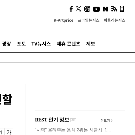
사이 해답 찾았죠"…알을
깨고 나온 '초자아'
K-Artprice
프라임뉴시스
위클리뉴시스
광장
포토
TV뉴시스
제휴 콘텐츠
제보
인할