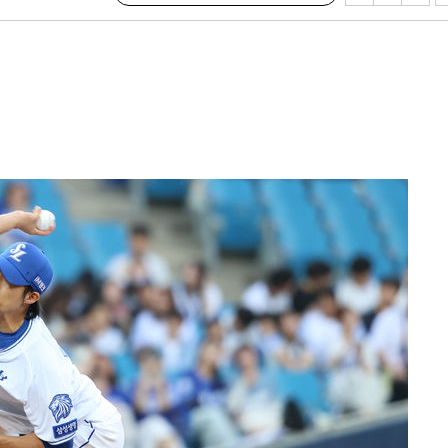
·서미화·
1위… 정
鄭
위해 뛸
승리
내일날씨]
 원해 아
보
속[다음주