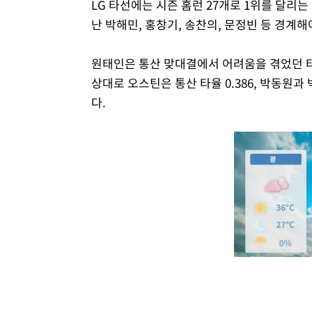
LG 타선에는 시즌 홈런 27개로 1위를 달리는
난 박해민, 홍창기, 송찬의, 문정빈 등 경계
원태인은 통산 맞대결에서 어려움을 겪었던 타
상대로 오스틴은 통산 타율 0.386, 박동원과 박
다.