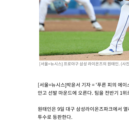
날씨]
1시간 전 >
축구협회 "압수수색·성접대 논란 사과…쇄신의 기회로 삼겠
2시간 전 >
[속보]'압수수색·성접대 논란' 축구협회 "실망과 걱정 안겨드
5시간 전 >
'최고 37도' 폭염 지속…강원동해안 최대 150㎜ 비
7시간 전 >
[속보]뉴욕증시 상승 마감…S&P 0.6% 나스닥 1.3%↑
[서울=뉴시스] 프로야구 삼성 라이온즈의 원태인. (사진
[서울=뉴시스]박윤서 기자 = '푸른 피의 에
안고 선발 마운드에 오른다. 팀을 전반기 1위
원태인은 9일 대구 삼성라이온즈파크에서 열리는
투수로 등판한다.