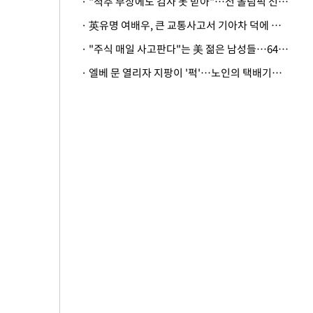
· "척추 부상에도 검사 못 받아"…전 올림픽 선수, 美봅슬레이협회 상대 소송
· 英유명 여배우, 큰 교통사고서 기아차 덕에 살았다
· "주식 매일 사고판다"는 美 젊은 남성들…64%가 "나는 인생의 패배자“
· 엘베 문 열리자 지팡이 '퍽'…노인의 택배기사 폭행 이유