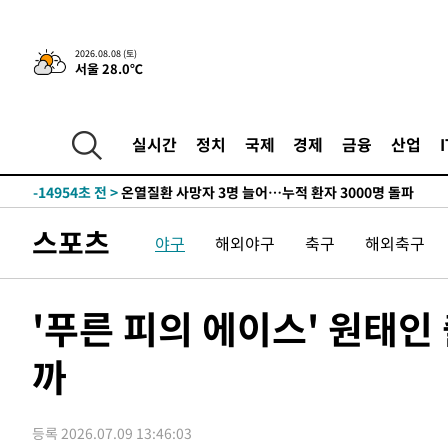
청래 44.56%
-23690초 전 >
[속보]與 대표 경선 제주·인천 당원투표…金 47.75%·
42.08%·宋 10.17%
-23224초 전 >
이강인 "아틀레티코 이적 기뻐…등번호 7번 의미보단 팀 
2026.08.08 (토)
서울 28.0℃
것"
-23159초 전 >
[속보]與 당대표 경선, 제주·인천 권리당원 투표 김민석 
-16933초 전 >
낮 최고 35도 '무더위'…동해안 시간당 30㎜ '강한 비'[
-16203초 전 >
[속보]이강인 "감독님이 원하는 마음 느꼈고, 많은 트로피
실시간
정치
국제
경제
금융
산업
틀레티코 이적"
-15985초 전 >
수도권 40도 육박 '펄펄'…동해안 일부 지역엔 호의주의
-14954초 전 >
온열질환 사망자 3명 늘어…누적 환자 3000명 돌파
-8899초 전 >
강릉에 시간당 81.4㎜ 물폭탄…도로 잠기고 담벼락 붕괴
스포츠
야구
해외야구
축구
해외축구
-5006초 전 >
백운산서 80년근 천종산삼 9뿌리 발견…감정가 1.3억원
-2716초 전 >
선재도서 해루질 나섰다 실종 60대, 닷새 만에 숨진 채 발견
-250초 전 >
남자 농구, 나고야 아시안게임서 '홈팀' 일본과 한일전
'푸른 피의 에이스' 원태인
6분 전 >
여수 오동도 해상서 모터보트 전복…1명 사망·1명 실종
까
1시간 전 >
극한폭염 한풀 꺾이지만…'낮 최고 35도' 무더위, 열대야 계
날씨]
1시간 전 >
축구협회 "압수수색·성접대 논란 사과…쇄신의 기회로 삼겠
2시간 전 >
[속보]'압수수색·성접대 논란' 축구협회 "실망과 걱정 안겨드
등록 2026.07.09 13:46:03
5시간 전 >
'최고 37도' 폭염 지속…강원동해안 최대 150㎜ 비