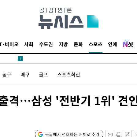
鄭
위해 뛸
승리
내일날씨]
 원해 아
IT·바이오
사회
수도권
지방
문화
스포츠
연예
보
농구
배구
골프
스포츠최신
 출격…삼성 '전반기 1위' 견
속[다음주
다"
려 죄송"
구글에서 선호하는 매체로 추가