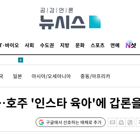
IT·바이오
사회
수도권
지방
문화
스포츠
연예
국
일본
아시아/오세아니아
중동/아프리카
…호주 '인스타 육아'에 갑론
구글에서 선호하는 매체로 추가