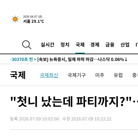
2026.08.07 (금)
서울 29.1℃
실시간
정치
국제
경제
금융
산업
-30370초 전 >
[속보] 뉴욕증시, 일제 하락 마감…나스닥 0.06%↓
국제
국제최신
국제기구
미주
유럽
중
"첫니 났는데 파티까지?"
등록 2026.07.09 10:02:00
수정 2026.07.09 10:22:22