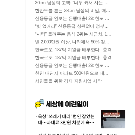
옥상 '쓰레기 테러' 범인 잡았는
데…과태료 3만원 처분에 숙박업
주 허탈