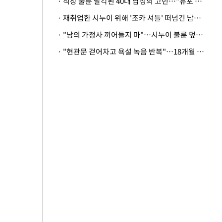
· 직장 불륜 발각된 40대 남성의 고민…"유포 동료 명예훼손·협박죄 고소 가능할까"
· 재취업한 시누이 위해 '조카 셔틀' 떠넘긴 남편…아내 "난 못한다"
· "남의 가정사 끼어들지 마"…시누이 불륜 덮으려는 남편에 억울한 아내
· "현관문 걷어차고 욕설 녹음 반복"…18개월 아기 키우는 집 뒤흔든 '앞집의 비극'