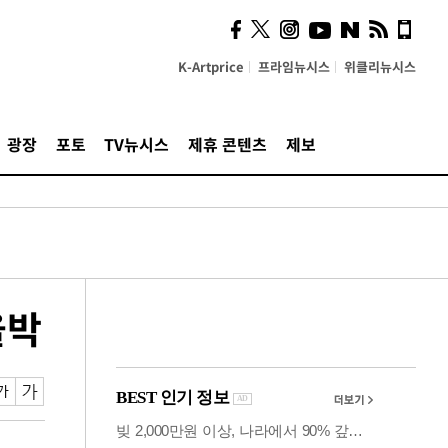
의견, 국토부·LH에 충실히
전달할 것"
K-Artprice
프라임뉴시스
위클리뉴시스
광장
포토
TV뉴시스
제휴 콘텐츠
제보
을박