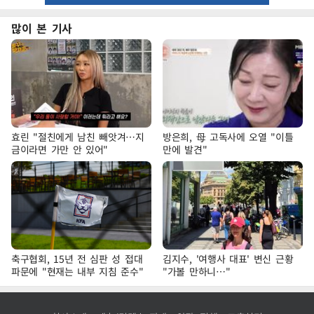
많이 본 기사
효린 "절친에게 남친 빼앗겨…지
방은희, 母 고독사에 오열 "이틀
금이라면 가만 안 있어"
만에 발견"
축구협회, 15년 전 심판 성 접대
김지수, '여행사 대표' 변신 근황
파문에 "현재는 내부 지침 준수"
"가볼 만하니…"