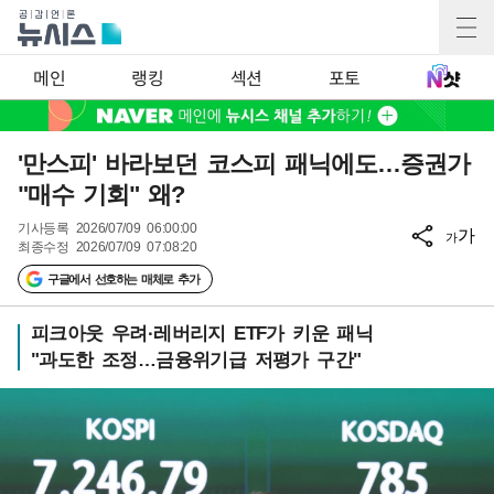
메인
랭킹
섹션
포토
'만스피' 바라보던 코스피 패닉에도…증권가
"매수 기회" 왜?
기사등록
2026/07/09 06:00:00
가
가
최종수정
2026/07/09 07:08:20
구글에서 선호하는 매체로 추가
피크아웃 우려·레버리지 ETF가 키운 패닉
"과도한 조정…금융위기급 저평가 구간"