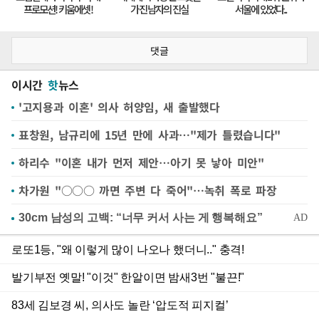
댓글
이시간
핫
뉴스
'고지용과 이혼' 의사 허양임, 새 출발했다
표창원, 남규리에 15년 만에 사과…"제가 틀렸습니다"
하리수 "이혼 내가 먼저 제안…아기 못 낳아 미안"
차가원 "○○○ 까면 주변 다 죽어"…녹취 폭로 파장