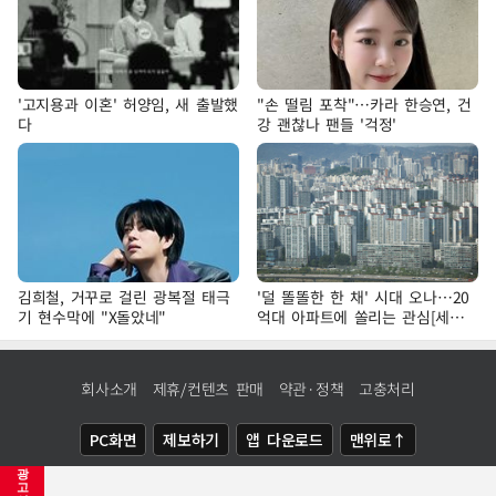
'고지용과 이혼' 허양임, 새 출발했
"손 떨림 포착"…카라 한승연, 건
다
강 괜찮나 팬들 '걱정'
김희철, 거꾸로 걸린 광복절 태극
'덜 똘똘한 한 채' 시대 오나…20
기 현수막에 "X돌았네"
억대 아파트에 쏠리는 관심[세제
개편, 그 이후②]
회사소개
제휴/컨텐츠 판매
약관·정책
고충처리
PC화면
제보하기
앱 다운로드
맨위로↑
광
COPYRIGHTⓒ
NEWSIS
ALL RIGHTS RESERVED.
고