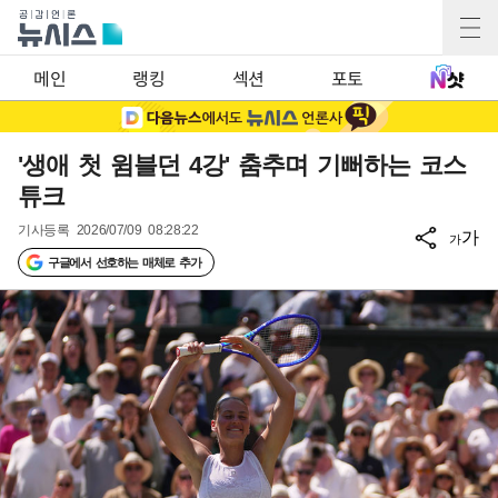
메인
랭킹
섹션
포토
'생애 첫 윔블던 4강' 춤추며 기뻐하는 코스
튜크
기사등록
2026/07/09 08:28:22
가
가
구글에서 선호하는 매체로 추가