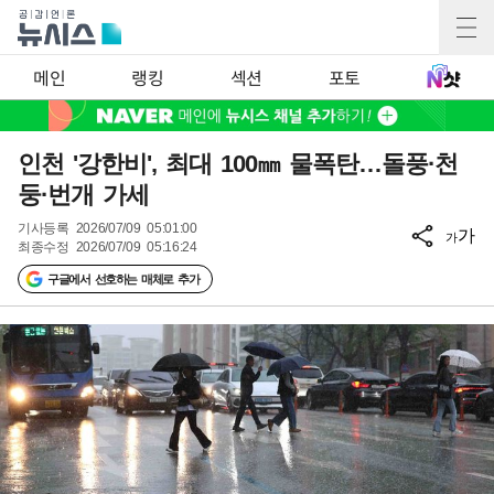
메인
랭킹
섹션
포토
인천 '강한비', 최대 100㎜ 물폭탄…돌풍·천
둥·번개 가세
기사등록
2026/07/09 05:01:00
가
가
최종수정
2026/07/09 05:16:24
구글에서 선호하는 매체로 추가