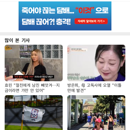
많이 본 기사
효린 "절친에게 남친 빼앗겨…지
방은희, 母 고독사에 오열 "이틀
금이라면 가만 안 있어"
만에 발견"