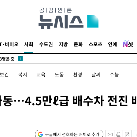
 압수수색
위 등 9곳
출발
IT·바이오
사회
수도권
지방
문화
스포츠
연예
개장
3명은 중
/보건
복지
교육
노동
환경
날씨
수능
에서 두차
20일 후
동…4.5만ℓ급 배수차 전진 
 CDC
 압수수색
구글에서 선호하는 매체로 추가
위 등 9곳