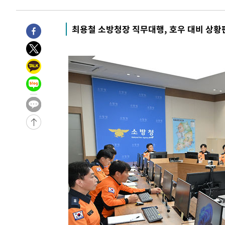
압수수색
-29235초 전 >
[속보]원·달러 환율, 오전 9시 1423.8원
-29031초 전 >
[속보]삼성전자·SK하이닉스 동반 강보합…1%대 상승 
최용철 소방청장 직무대행, 호우 대비 상
-29017초 전 >
[속보]코스닥, 5.95포인트(0.74%) 상승한 807.62개장
-28985초 전 >
[속보]코스피, 6300선 재탈환…1.09% 오른 6365.07 
-26150초 전 >
시리아 다마스쿠스 교외에서 미니버스 폭발.. 14명 부상, 
태
-25448초 전 >
입추에도 극한더위…서울 낮 39도 '폭염중대경보'
-20412초 전 >
이란, 호르무즈서 "적국 목표물들"과 대치로 남부 케슘섬
례 큰 폭발음
-19127초 전 >
[속보]美, 폴리실리콘 수입 규제…파생제품 15% 관세, 1
발효
-17278초 전 >
[속보]트럼프, 美 원정출산 금지 행정명령 서명
-14978초 전 >
[속보] 뉴욕증시, 일제 하락 마감…나스닥 0.06%↓