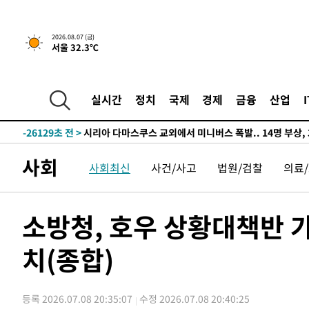
-29578초 전 >
[속보]경찰·노동부, HL만도 평택사업장 끼임 사망 관련
-29459초 전 >
[속보]합수본, '투표율 허위 입력' 중앙·서울·경기도 선관
2026.08.07 (금)
서울 32.3℃
압수수색
-29214초 전 >
[속보]원·달러 환율, 오전 9시 1423.8원
-29010초 전 >
[속보]삼성전자·SK하이닉스 동반 강보합…1%대 상승 
-28996초 전 >
[속보]코스닥, 5.95포인트(0.74%) 상승한 807.62개장
실시간
정치
국제
경제
금융
산업
-28964초 전 >
[속보]코스피, 6300선 재탈환…1.09% 오른 6365.07 
-26129초 전 >
시리아 다마스쿠스 교외에서 미니버스 폭발.. 14명 부상, 
태
-25427초 전 >
입추에도 극한더위…서울 낮 39도 '폭염중대경보'
사회
사회최신
사건/사고
법원/검찰
의료
-20391초 전 >
이란, 호르무즈서 "적국 목표물들"과 대치로 남부 케슘섬
례 큰 폭발음
-19106초 전 >
[속보]美, 폴리실리콘 수입 규제…파생제품 15% 관세, 1
발효
-17257초 전 >
[속보]트럼프, 美 원정출산 금지 행정명령 서명
소방청, 호우 상황대책반 가
-14957초 전 >
[속보] 뉴욕증시, 일제 하락 마감…나스닥 0.06%↓
치(종합)
-31892초 전 >
[속보]'300억원대 사기 혐의' 차가원 대표 구속 송치
-31086초 전 >
"미 전국적 살모네라 식중독 원인은 멕시코산 할라피뇨"--
-29599초 전 >
[속보]경찰·노동부, HL만도 평택사업장 끼임 사망 관련
등록 2026.07.08 20:35:07
수정 2026.07.08 20:40:25
-29480초 전 >
[속보]합수본, '투표율 허위 입력' 중앙·서울·경기도 선관