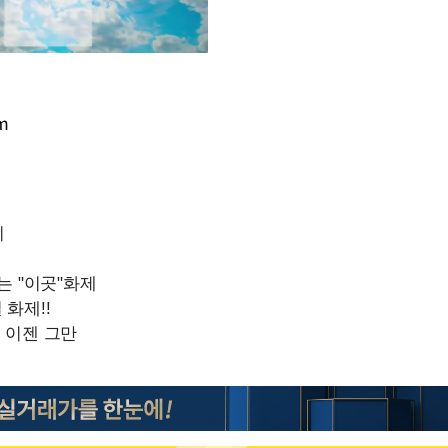
m
Mute