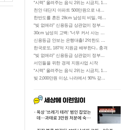
옥상 '쓰레기 테러' 범인 잡았는
데…과태료 3만원 처분에 숙박업
주 허탈