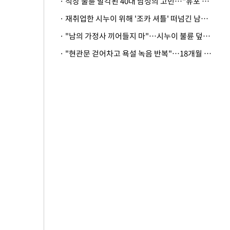
· 직장 불륜 발각된 40대 남성의 고민…"유포 동료 명예훼손·협박죄 고소 가능할까"
· 재취업한 시누이 위해 '조카 셔틀' 떠넘긴 남편…아내 "난 못한다"
· "남의 가정사 끼어들지 마"…시누이 불륜 덮으려는 남편에 억울한 아내
· "현관문 걷어차고 욕설 녹음 반복"…18개월 아기 키우는 집 뒤흔든 '앞집의 비극'