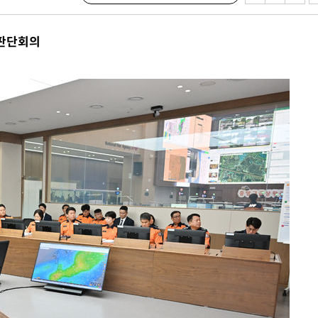
출발
황판단회의
개장
3명은 중
에서 두차
20일 후