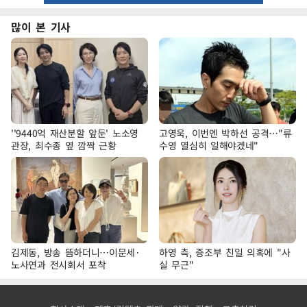
많이 본 기사
''9440억 재산분할 앞둔' 노소영
고영욱, 이번엔 박하선 공격…"류
관장, 최수종 옆 깜짝 근황
수영 열심히 일해야겠네"
김제동, 방송 뜸하더니…이문세·
하영 측, 증조부 친일 의혹에 "사
노사연과 전시회서 포착
실 무근"