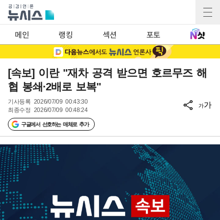
메인
랭킹
섹션
포토
[속보] 이란 "재차 공격 받으면 호르무즈 해
협 봉쇄·2배로 보복"
기사등록
2026/07/09 00:43:30
가
가
최종수정
2026/07/09 00:48:24
구글에서 선호하는 매체로 추가