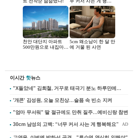
이시간
핫
뉴스
"X돌았네" 김희철, 거꾸로 태극기 분노 하루만에…
'개콘' 김성원, 오늘 모친상…슬픔 속 빈소 지켜
"엄마 무서워" 딸 절규에도 만취 질주…예비신랑 참변
고영욱, 이번엔 박하선 공격…"류수영 열심히 일해야"