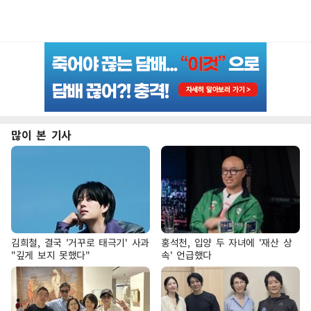
많이 본 기사
김희철, 결국 '거꾸로 태극기' 사과
홍석천, 입양 두 자녀에 '재산 상
"깊게 보지 못했다"
속' 언급했다