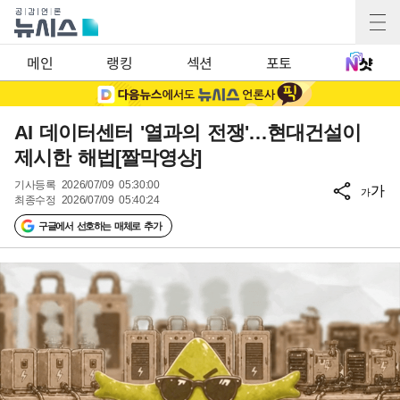
메인
랭킹
섹션
포토
AI 데이터센터 '열과의 전쟁'…현대건설이
제시한 해법[짤막영상]
기사등록
2026/07/09 05:30:00
가
가
최종수정
2026/07/09 05:40:24
구글에서 선호하는 매체로 추가