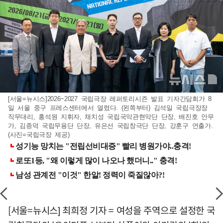
[서울=뉴시스]2026~2027 국립극장 레퍼토리시즌 발표 기자간담회가 8
일 서울 중구 프레스센터에서 열렸다. (왼쪽부터) 김석일 국립극장장
직무대리, 홍석원 지휘자, 채치성 국립국악관현악단 단장, 배진호 안무
가, 김종덕 국립무용단 단장, 유은선 국립창극단 단장, 강훈구 연출가.
(사진=국립극장 제공)
[서울=뉴시스] 최희정 기자 = 여성을 주역으로 설정한 국