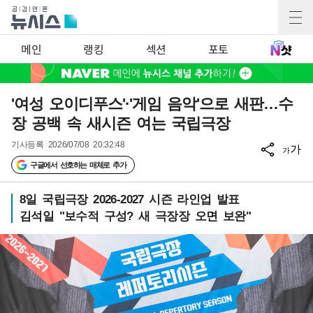
메인
랭킹
섹션
포토
'여성 오이디푸스'·'게임 음악'으로 새판…수
장 공백 속 새시즌 여는 국립극장
기사등록
2026/07/08 20:32:48
가
가
구글에서 선호하는 매체로 추가
8일 국립극장 2026-2027 시즌 라인업 발표
김석일 "보수적 구성? 새 극장장 오면 보완"