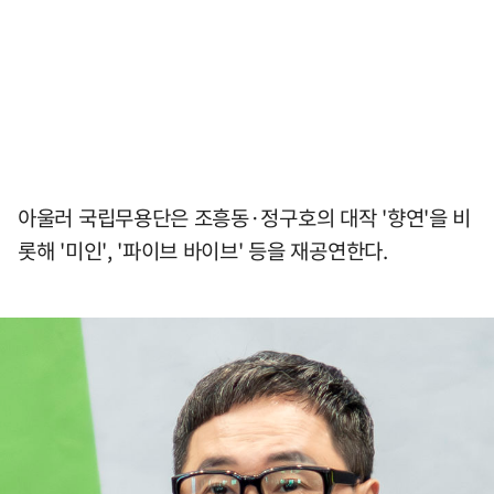
아울러 국립무용단은 조흥동·정구호의 대작 '향연'을 비
롯해 '미인', '파이브 바이브' 등을 재공연한다.