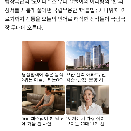
립창극단의 '오이디푸스'부터 살풀이와 아리랑의 '한'의
정서를 새롭게 풀어낸 국립무용단 '더블빌 : 시나위'에 이
르기까지 전통을 오늘의 언어로 해석한 신작들이 국립극
장 무대에 오른다.