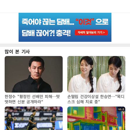
많이 본 기사
한정수 "황정민 선배만 피해…떳
손떨림 건강이상설 한승연…"목디
떳하면 신분 공개하라"
스크 심해 치료 중"