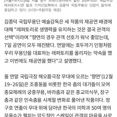
[서울=뉴시스]8일 서울 중구 프레스센터에서 열린 2026~2027 국립극장
레퍼토리시즌 발표 기자간담회에서 김종덕 국립무용단 단장이 질의에
응답하고 있다. (사진=국립극장 제공)
김종덕 국립무용단 예술감독은 세 작품의 재공연 배경에
대해 "레퍼토리로 생명력을 유지하는 것은 결국 관객의
선택"이라며 "향연의 경우 관객 선호가 워낙 좋았는데,
7일 공연이 모두 매진됐다. 연말에는 호두까기 인형처럼
우리 무용단을 대표하는 레퍼토리를 올리자는 약속을 했
고 이번에도 재공연을 했다"고 설명했다.
올 연말 국립극장 해오름극장 무대에 오르는 '향연'(12월
19~26일)은 조흥동을 비롯한 한국 춤의 대가들이 모여
종묘제례의 궁중무용, 바라춤과 같은 종교의식무, 장구
춤과 같은 민속춤을 사계절 변화로 풀어낸 작품이다. 정
구호 연출이 무대 위에 담아낸 한국의 미학과 50여 명의
무용수가 펼치는 압도적인 스케일이 관객의 마음을 사로