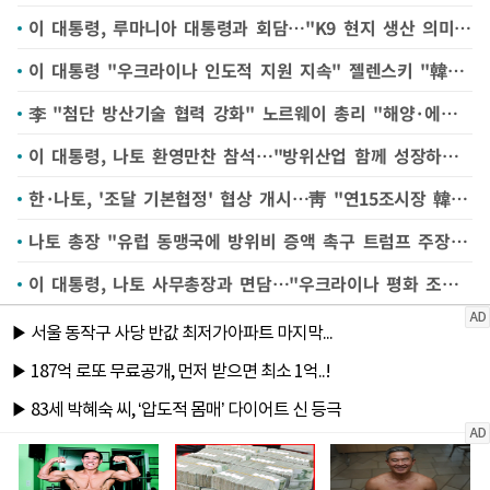
이 대통령, 루마니아 대통령과 회담…"K9 현지 생산 의미 있어"
이 대통령 "우크라이나 인도적 지원 지속" 젤렌스키 "韓기업 참여 기대"
李 "첨단 방산기술 협력 강화" 노르웨이 총리 "해양·에너지 협력 확대"(종합)
이 대통령, 나토 환영만찬 참석…"방위산업 함께 성장하는 길 열어야"
한·나토, '조달 기본협정' 협상 개시…靑 "연15조시장 韓기업 참여 기반 마련"
나토 총장 "유럽 동맹국에 방위비 증액 촉구 트럼프 주장 옳았다"
이 대통령, 나토 사무총장과 면담…"우크라이나 평화 조속히 회복"(종합2보)