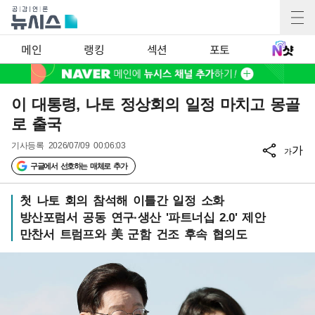
메인
랭킹
섹션
포토
이 대통령, 나토 정상회의 일정 마치고 몽골
로 출국
기사등록
2026/07/09 00:06:03
가
가
구글에서 선호하는 매체로 추가
첫 나토 회의 참석해 이틀간 일정 소화
방산포럼서 공동 연구·생산 '파트너십 2.0' 제안
만찬서 트럼프와 美 군함 건조 후속 협의도