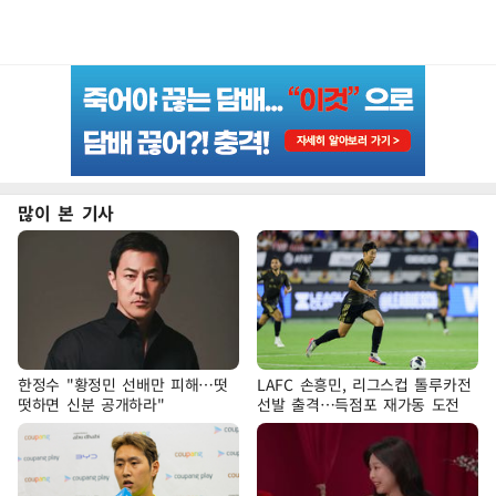
많이 본 기사
한정수 "황정민 선배만 피해…떳
LAFC 손흥민, 리그스컵 톨루카전
떳하면 신분 공개하라"
선발 출격…득점포 재가동 도전