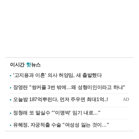
이시간
핫
뉴스
'고지용과 이혼' 의사 허양임, 새 출발했다
장영란 "쌍커풀 3번 밖에…왜 성형미인이라고 하냐"
정청래 또 말실수 "'이명박' 임기 내로…"
유혜정, 자궁적출 수술 "여성성 잃는 것이…"