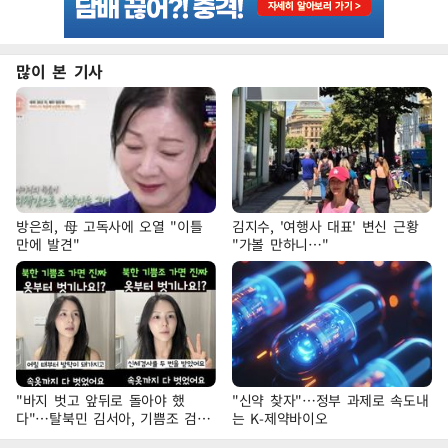
많이 본 기사
방은희, 母 고독사에 오열 "이틀
김지수, '여행사 대표' 변신 근황
만에 발견"
"가볼 만하니…"
"바지 벗고 앞뒤로 돌아야 했
"신약 찾자"…정부 과제로 속도내
다"…탈북민 김서아, 기쁨조 검사
는 K-제약바이오
수치심 회상