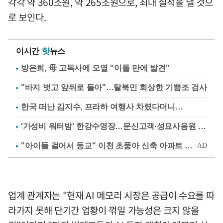
각각 약 360조원, 약 265조원으로, 최대 실적을 낼 것으
로 보인다.
이시간
핫
뉴스
방은희, 母 고독사에 오열 "이틀 만에 발견"
"바지 벗고 앞뒤로 돌아"…탈북민 회상한 기쁨조 검사
한국 떠난 김지수, 프라하 여행사 차렸다더니…
'가성비 워터밤' 한강수영장…문신고객·성묘사음원 민원
업계 관계자는 "현재 AI 메모리 시장은 공급이 수요를 따
라가지 못해 단기간 업황이 꺾일 가능성은 크지 않을