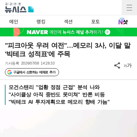
메인
랭킹
섹션
포토
"피크아웃 우려 여전"…메모리 3사, 이달 말
'빅테크 성적표'에 주목
기사등록
2026/07/08 14:28:33
가
가
구글에서 선호하는 매체로 추가
모건스탠리 "업황 정점 근접" 분석 나와
"사이클상 아직 중반도 못미쳐" 반론 비등
"빅테크 AI 투자계획으로 메모리 향배 가늠"