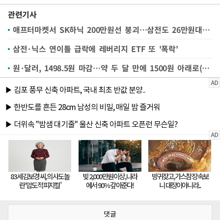
관련기사
애프터마켓서 SK하닉 200만원선 붕괴…삼전도 26만원대 털썩
삼전·닉스 연이틀 급락에 레버리지 ETF 또 '폭락'
원·달러, 1498.5원 마감…약 두 달 만에 1500원 아래로(종합)
댓글