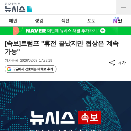
메인
랭킹
섹션
포토
[속보]트럼프 "휴전 끝났지만 협상은 계속
가능"
기사등록
2026/07/08 17:32:19
가
가
구글에서 선호하는 매체로 추가