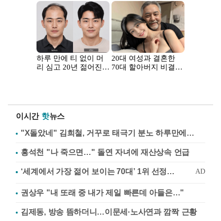
이시간
핫
뉴스
"X돌았네" 김희철, 거꾸로 태극기 분노 하루만에…
홍석천 "나 죽으면…" 돌연 자녀에 재산상속 언급
권상우 "내 또래 중 내가 제일 빠른데 아들은…"
김제동, 방송 뜸하더니…이문세·노사연과 깜짝 근황