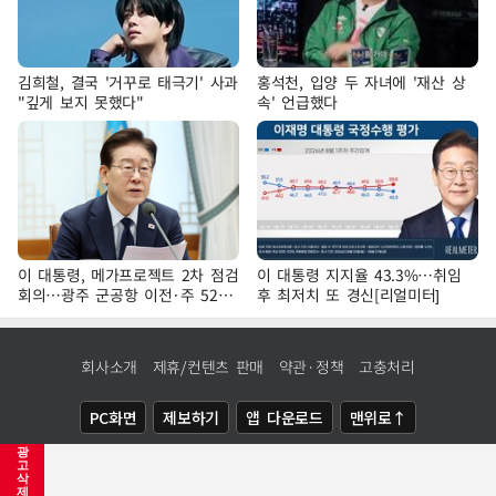
김희철, 결국 '거꾸로 태극기' 사과
홍석천, 입양 두 자녀에 '재산 상
"깊게 보지 못했다"
속' 언급했다
이 대통령, 메가프로젝트 2차 점검
이 대통령 지지율 43.3%…취임
회의…광주 군공항 이전·주 52시
후 최저치 또 경신[리얼미터]
간 예외 등 논의
회사소개
제휴/컨텐츠 판매
약관·정책
고충처리
PC화면
제보하기
앱 다운로드
맨위로↑
광
COPYRIGHTⓒ
NEWSIS
ALL RIGHTS RESERVED.
고
삭
제