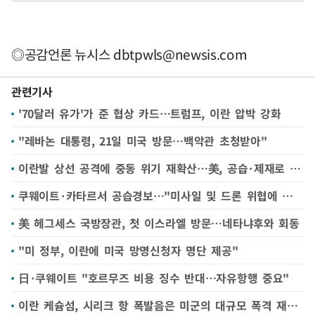
◎공감언론 뉴시스
dbtpwls@newsis.com
관련기사
'70달러 유가'가 준 협상 카드…트럼프, 이란 압박 강화
"레바논 대통령, 21일 미국 방문…백악관 초청받아"
이란발 상선 공격에 중동 위기 재확산…美, 공습·제재로 맞대응(종합)
쿠웨이트·카타르서 공습경보…"미사일 및 드론 위협에 대응 중"
美 헤그세스 국방장관, 첫 이스라엘 방문…네타냐후와 회동
"미 정부, 이란에 미국 망명신청자 명단 제공"
日·쿠웨이트 "호르무즈 비용 징수 반대…자유항행 중요"
이란 케슘섬, 시리크 항 폭발음은 미군의 대규모 폭격 재개 탓--이란 TV