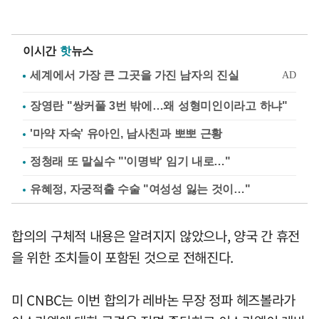
이시간
핫
뉴스
장영란 "쌍커풀 3번 밖에…왜 성형미인이라고 하냐"
'마약 자숙' 유아인, 남사친과 뽀뽀 근황
정청래 또 말실수 "'이명박' 임기 내로…"
유혜정, 자궁적출 수술 "여성성 잃는 것이…"
합의의 구체적 내용은 알려지지 않았으나, 양국 간 휴전
을 위한 조치들이 포함된 것으로 전해진다.
미 CNBC는 이번 합의가 레바논 무장 정파 헤즈볼라가