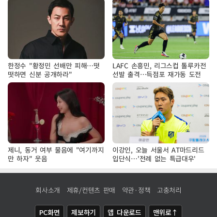
한정수 "황정민 선배만 피해…떳
LAFC 손흥민, 리그스컵 톨루카전
떳하면 신분 공개하라"
선발 출격…득점포 재가동 도전
제니, 동거 여부 물음에 "여기까지
이강인, 오늘 서울서 AT마드리드
만 하자" 웃음
입단식…'전례 없는 특급대우'
회사소개
제휴/컨텐츠 판매
약관·정책
고충처리
PC화면
제보하기
앱 다운로드
맨위로↑