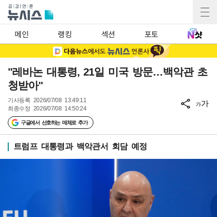
메인
랭킹
섹션
포토
"레바논 대통령, 21일 미국 방문…백악관 초
청받아"
기사등록
2026/07/08 13:49:11
가
가
최종수정
2026/07/08 14:50:24
구글에서 선호하는 매체로 추가
트럼프 대통령과 백악관서 회담 예정