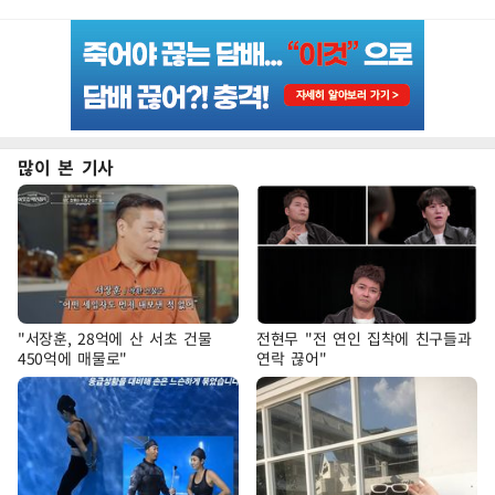
많이 본 기사
"서장훈, 28억에 산 서초 건물
전현무 "전 연인 집착에 친구들과
450억에 매물로"
연락 끊어"