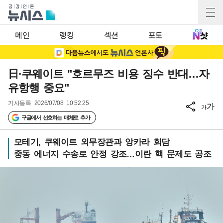
메인
랭킹
섹션
포토
日·쿠웨이트 "호르무즈 비용 징수 반대…자
유항행 중요"
기사등록
2026/07/08 10:52:25
가
가
구글에서 선호하는 매체로 추가
모테기, 쿠웨이트 외무장관과 앙카라 회담
중동 에너지 수송로 안정 강조…이란 핵 문제도 공조