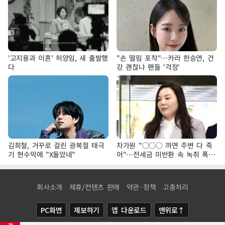
'고지용과 이혼' 허양임, 새 출발했
"손 떨림 포착"…카라 한승연, 건
다
강 괜찮나 팬들 '걱정'
김희철, 거꾸로 걸린 광복절 태극
차가원 "○○○ 까면 주변 다 죽
기 현수막에 "X돌았네"
어"…전세금 미반환 속 녹취 폭로
파장
회사소개
제휴/컨텐츠 판매
약관·정책
고충처리
PC화면
제보하기
앱 다운로드
맨위로↑