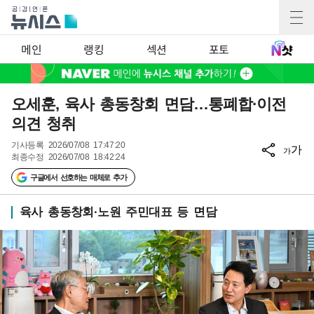
메인
랭킹
섹션
포토
오세훈, 육사 총동창회 면담…통폐합·이전
의견 청취
기사등록
2026/07/08 17:47:20
가
가
최종수정
2026/07/08 18:42:24
구글에서 선호하는 매체로 추가
육사 총동창회·노원 주민대표 등 면담