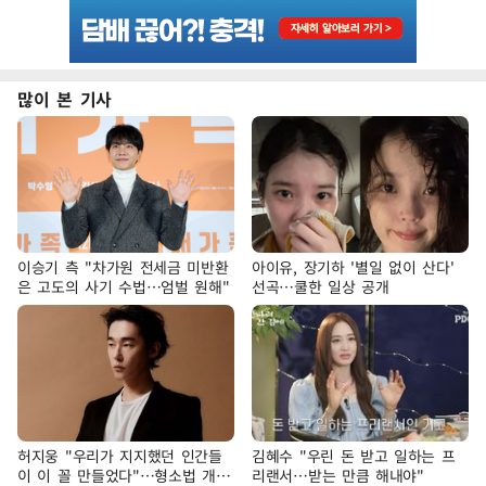
많이 본 기사
이승기 측 "차가원 전세금 미반환
아이유, 장기하 '별일 없이 산다'
은 고도의 사기 수법…엄벌 원해"
선곡…쿨한 일상 공개
허지웅 "우리가 지지했던 인간들
김혜수 "우린 돈 받고 일하는 프
이 이 꼴 만들었다"…형소법 개정
리랜서…받는 만큼 해내야"