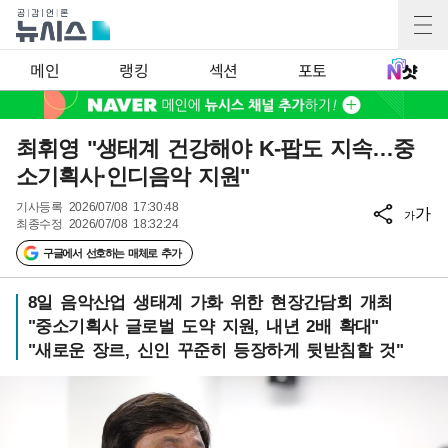
메인
랭킹
섹션
포토
최휘영 "생태계 건강해야 K-팝도 지속…중
소기획사·인디음악 지원"
기사등록
2026/07/08 17:30:48
가
가
최종수정
2026/07/08 18:32:24
구글에서 선호하는 매체로 추가
8일 음악산업 생태계 가화 위한 현장간담회 개최
"중소기획사 글로벌 도약 지원, 내년 2배 확대"
"새로운 장르, 신인 꾸준히 등장하게 뒷받침할 것"