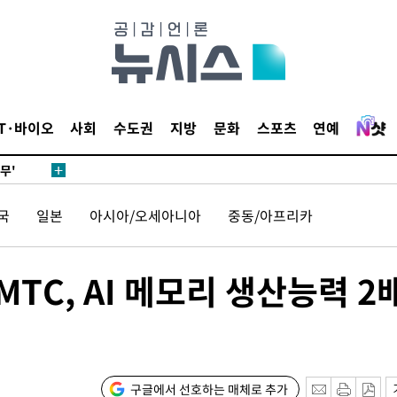
 하향
별재난지역
…희망지 못
날씨]
요 선제 대
IT·바이오
사회
수도권
지방
문화
스포츠
연예
단
무'
국
일본
아시아/오세아니아
중동/아프리카
 마쳐
MTC, AI 메모리 생산능력 2
장 기소
회
교수…이병
구글에서 선호하는 매체로 추가
절차 개시