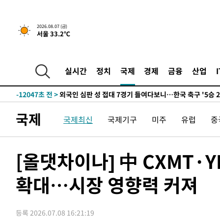
운드는 임시"
-19734초 전 >
"낮 기온 소폭 하락"…수도권 폭염중대경보, 폭염경보로
-19698초 전 >
[속보]이 대통령, '호우피해' 안동·의성 관할 4개 면 특
2026.08.07 (금)
서울 33.2℃
선포
-19661초 전 >
[단독]중수청 지원 검사들, 정원 초과 시 낮은 계급 임용
갈 수도
-17632초 전 >
낮 최고 37도 찜통더위…곳곳 소나기·강원 많은 비[내일
-15938초 전 >
SK하이닉스, 용인·청주 팹에 54조 투자…"AI 메모리 수
실시간
정치
국제
경제
금융
산업
응"
-12794초 전 >
여자배구 이재영·이다영 자매, 아제르바이잔 투란VC 입
-12047초 전 >
외국인 심판 성 접대 7경기 들여다보니…한국 축구 '5승 2
-11781초 전 >
[속보]코스닥, 2.86포인트(0.36%) 내린 798.81마감
국제
국제최신
국제기구
미주
유럽
중
-11734초 전 >
[속보]코스피, 6200선 약보합…0.60% 내린 6258.77에
-11714초 전 >
[속보]원·달러 환율, 7.7원 내린 1416.1원 마감
-11603초 전 >
[속보] 노원서 40.1도 관측…서울, 2018년 이후 첫 40도
[올댓차이나] 中 CXMT·Y
-8693초 전 >
[속보]종합특검, '계엄 수용공간 확보' 신용해 前교정본부
확대…시장 영향력 커져
-7566초 전 >
외신들도 주목한 韓축구 파문…"국민적 공분에 수사 재개"
-7537초 전 >
11시간 압수수색에 성접대 파문까지…'쑥대밭' 된 축구협
-6559초 전 >
[속보]규제합리화위원회 부위원장에 김태유 서울대 공대 
등록 2026.07.08 16:21:19
태 후임
-2917초 전 >
[속보]국힘 윤리위, '돌려차기 발언' 진종오·서범수 징계 