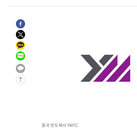
29분 전 >
[속보] 7월 중국 수출 23.9%↑ 수입 27.5%↑…무역총액 25
1시간 전 >
[속보]'채상병 순직 책임' 임성근, 항소심도 징역 3년
-29101초 전 >
[속보]이 대통령 "부동산 공급 기존 사고방식 매달리지 
실천"
-28186초 전 >
이란, "오만과 '중앙 단일 루트' 합의…북쪽 인바운드·남
운드는 임시"
-19754초 전 >
"낮 기온 소폭 하락"…수도권 폭염중대경보, 폭염경보로
-19718초 전 >
[속보]이 대통령, '호우피해' 안동·의성 관할 4개 면 특
선포
-19681초 전 >
[단독]중수청 지원 검사들, 정원 초과 시 낮은 계급 임용
갈 수도
-17652초 전 >
낮 최고 37도 찜통더위…곳곳 소나기·강원 많은 비[내일
-15958초 전 >
SK하이닉스, 용인·청주 팹에 54조 투자…"AI 메모리 수
응"
-12814초 전 >
여자배구 이재영·이다영 자매, 아제르바이잔 투란VC 입
-12067초 전 >
외국인 심판 성 접대 7경기 들여다보니…한국 축구 '5승 2
-11801초 전 >
[속보]코스닥, 2.86포인트(0.36%) 내린 798.81마감
-11754초 전 >
[속보]코스피, 6200선 약보합…0.60% 내린 6258.77에
-11734초 전 >
[속보]원·달러 환율, 7.7원 내린 1416.1원 마감
중국 반도체사 YMTC
-11623초 전 >
[속보] 노원서 40.1도 관측…서울, 2018년 이후 첫 40도
-8713초 전 >
[속보]종합특검, '계엄 수용공간 확보' 신용해 前교정본부