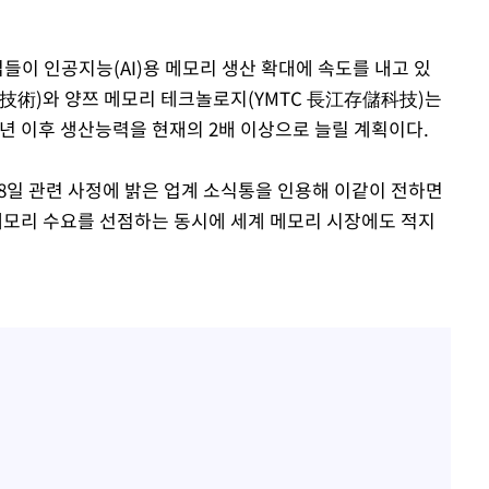
회
업들이 인공지능(AI)용 메모리 생산 확대에 속도를 내고 있
교수…이병
儲技術)와 양쯔 메모리 테크놀로지(YMTC 長江存儲科技)는
절차 개시
7년 이후 생산능력을 현재의 2배 이상으로 늘릴 계획이다.
.3%↑
8일 관련 사정에 밝은 업계 소식통을 인용해 이같이 전하면
는 메모리 수요를 선점하는 동시에 세계 메모리 시장에도 적지