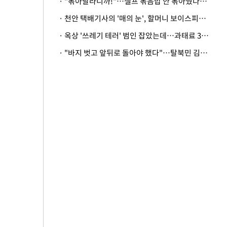
· "볶아달라니까!"…셀프 볶음밥 안 볶아줬다고 사장 폭행한 손님
· 천안 택배기사의 '매의 눈', 할머니 보이스피싱 피해 막아
· 옥상 '쓰레기 테러' 범인 잡았는데…과태료 3만원 처분에 숙박업주 허탈
· "바지 벗고 앞뒤로 돌아야 했다"…탈북민 김서아, 기쁨조 검사 수치심 회상