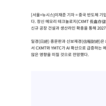
-7586초 전 >
외신들도 주목한 韓축구 파문…"국민적 공분에 수사 재개"
-7557초 전 >
11시간 압수수색에 성접대 파문까지…'쑥대밭' 된 축구협
[서울=뉴시스]이재준 기자 = 중국 반도체 기
-6579초 전 >
[속보]규제합리화위원회 부위원장에 김태유 서울대 공대 
다. 창신 메모리 테크놀로지(CXMT 長鑫存
태 후임
-2937초 전 >
[속보]국힘 윤리위, '돌려차기 발언' 진종오·서범수 징계 
신규 공장 건설과 생산라인 확충을 통해 202
28분 전 >
[속보] 7월 중국 수출 23.9%↑ 수입 27.5%↑…무역총액 25
1시간 전 >
[속보]'채상병 순직 책임' 임성근, 항소심도 징역 3년
일경(日經) 중문판과 신보재경(信報財經)은 
서 CXMT와 YMTC가 AI 확산으로 급증하
않은 영향을 미칠 것으로 전망했다.