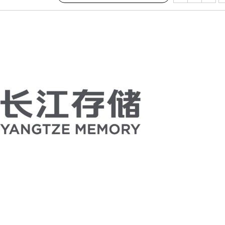
.3%↑
말고 과감히
쪽 아웃바
 하향
별재난지역
…희망지 못
날씨]
요 선제 대
단
무'
 마쳐
장 기소