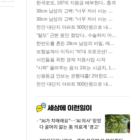
"AI가 치매래요"…'AI 의사' 믿었
다 골머리 앓는 美 의료계 '경고'