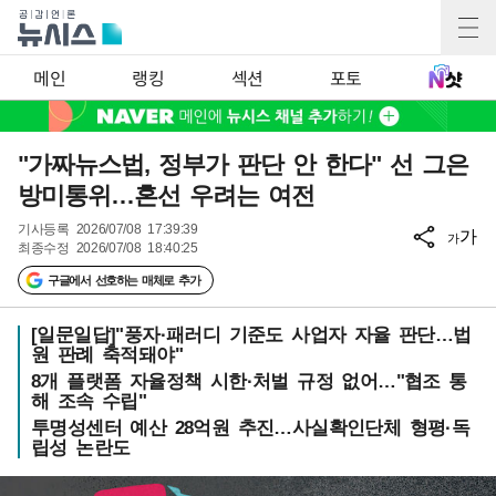
메인
랭킹
섹션
포토
"가짜뉴스법, 정부가 판단 안 한다" 선 그은
방미통위…혼선 우려는 여전
기사등록
2026/07/08 17:39:39
가
가
최종수정
2026/07/08 18:40:25
구글에서 선호하는 매체로 추가
[일문일답]"풍자·패러디 기준도 사업자 자율 판단…법
원 판례 축적돼야"
8개 플랫폼 자율정책 시한·처벌 규정 없어…"협조 통
해 조속 수립"
투명성센터 예산 28억원 추진…사실확인단체 형평·독
립성 논란도