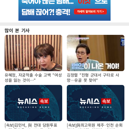
많이 본 기사
유혜정, 자궁적출 수술 고백 "여성
김정렬 "친형 군대서 구타로 사
성을 잃는 것이…"
망…유골 못 찾아"
[속보]김민석, 與 전대 당원투표
[속보]與최고위원 제주·인천 순회