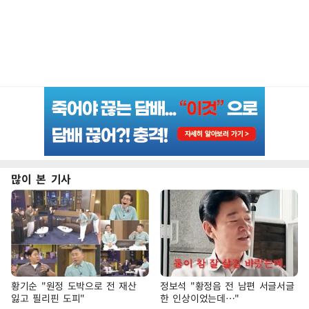
많이 본 기사
황기순 "원정 도박으로 전 재산
정보석 "황정음 전 남편 서글서글
잃고 필리핀 도피"
한 인상이었는데…"