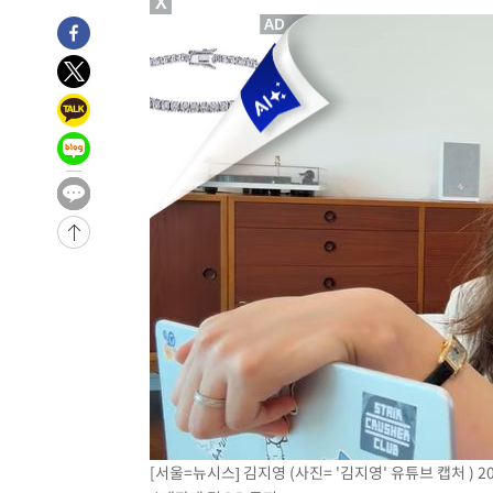
X
-22287초 전 >
강릉에 시간당 81.4㎜ 물폭탄…도로 잠기고 담벼락 붕괴
-18394초 전 >
백운산서 80년근 천종산삼 9뿌리 발견…감정가 1.3억원
-16104초 전 >
선재도서 해루질 나섰다 실종 60대, 닷새 만에 숨진 채 발
-13638초 전 >
남자 농구, 나고야 아시안게임서 '홈팀' 일본과 한일전
-13014초 전 >
여수 오동도 해상서 모터보트 전복…1명 사망·1명 실종
-9241초 전 >
극한폭염 한풀 꺾이지만…'낮 최고 35도' 무더위, 열대야 
주 날씨]
-6259초 전 >
축구협회 "압수수색·성접대 논란 사과…쇄신의 기회로 삼
-4776초 전 >
[속보]'압수수색·성접대 논란' 축구협회 "실망과 걱정 안
송"
1시간 전 >
'최고 37도' 폭염 지속…강원동해안 최대 150㎜ 비
3시간 전 >
[속보]뉴욕증시 상승 마감…S&P 0.6% 나스닥 1.3%↑
[서울=뉴시스] 김지영 (사진= '김지영' 유튜브 캡처 ) 202