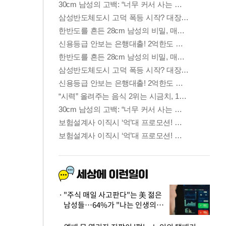
"주식 매일 사고판다"는 美 젊은
남성들…64%가 "나는 인생의
패배자“