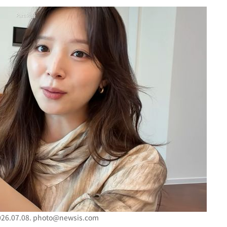
견
계속[다음
겠다"
겨드려 죄
6.07.08.
photo@newsis.com