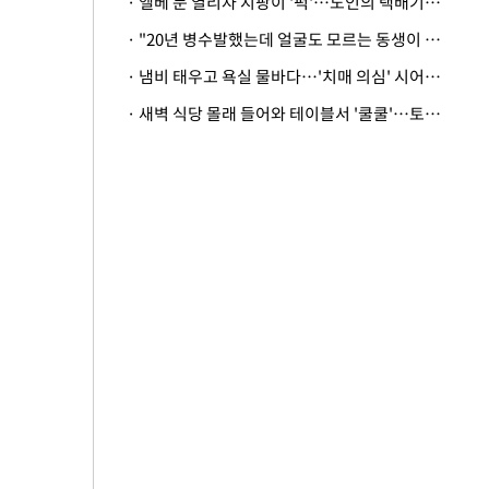
· 엘베 문 열리자 지팡이 '퍽'…노인의 택배기사 폭행 이유
· "20년 병수발했는데 얼굴도 모르는 동생이 유산 절반을"…배다른 형제 상속권 있을까
· 냄비 태우고 욕실 물바다…'치매 의심' 시어머니 검사 권유했다가 '날벼락'
· 새벽 식당 몰래 들어와 테이블서 '쿨쿨'…토사물 남기고 사라진 남성