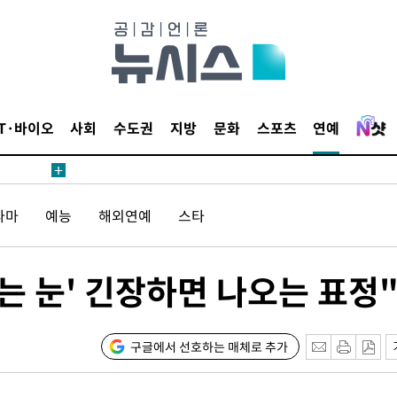
보
견
IT·바이오
사회
수도권
지방
문화
스포츠
연예
계속[다음
라마
예능
해외연예
스타
겠다"
겨드려 죄
는 눈' 긴장하면 나오는 표정
내일날씨]
 원해 아
구글에서 선호하는 매체로 추가
보