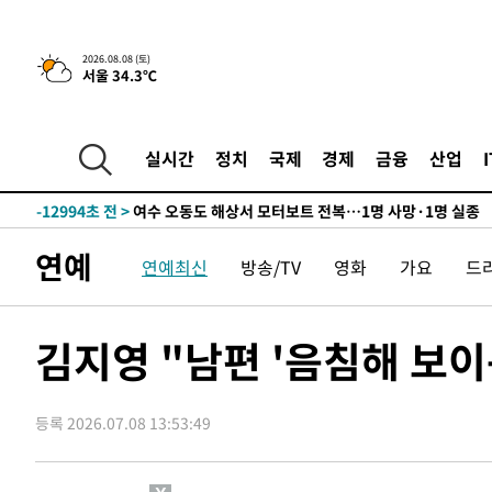
틀레티코 이적"
-29353초 전 >
수도권 40도 육박 '펄펄'…동해안 일부 지역엔 호의주의
-28322초 전 >
온열질환 사망자 3명 늘어…누적 환자 3000명 돌파
2026.08.08 (토)
서울 34.3℃
-22267초 전 >
강릉에 시간당 81.4㎜ 물폭탄…도로 잠기고 담벼락 붕괴
-18374초 전 >
백운산서 80년근 천종산삼 9뿌리 발견…감정가 1.3억원
-16084초 전 >
선재도서 해루질 나섰다 실종 60대, 닷새 만에 숨진 채 발
실시간
정치
국제
경제
금융
산업
-13618초 전 >
남자 농구, 나고야 아시안게임서 '홈팀' 일본과 한일전
-12994초 전 >
여수 오동도 해상서 모터보트 전복…1명 사망·1명 실종
-9221초 전 >
극한폭염 한풀 꺾이지만…'낮 최고 35도' 무더위, 열대야 
연예
연예최신
방송/TV
영화
가요
드
주 날씨]
-6239초 전 >
축구협회 "압수수색·성접대 논란 사과…쇄신의 기회로 삼
-4756초 전 >
[속보]'압수수색·성접대 논란' 축구협회 "실망과 걱정 안
송"
1시간 전 >
'최고 37도' 폭염 지속…강원동해안 최대 150㎜ 비
김지영 "남편 '음침해 보이
3시간 전 >
[속보]뉴욕증시 상승 마감…S&P 0.6% 나스닥 1.3%↑
-30321초 전 >
낮 최고 35도 '무더위'…동해안 시간당 30㎜ '강한 비'[
등록 2026.07.08 13:53:49
-29591초 전 >
[속보]이강인 "감독님이 원하는 마음 느꼈고, 많은 트로피
틀레티코 이적"
-29373초 전 >
수도권 40도 육박 '펄펄'…동해안 일부 지역엔 호의주의
-28342초 전 >
온열질환 사망자 3명 늘어…누적 환자 3000명 돌파