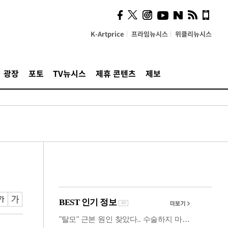
사이 해답 찾았죠"…알을
깨고 나온 '초자아'
K-Artprice
프라임뉴시스
위클리뉴시스
광장
포토
TV뉴시스
제휴 콘텐츠
제보
"