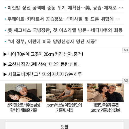
이란발 상선 공격에 중동 위기 재확산…美, 공습·제재로 맞대응(종합)
쿠웨이트·카타르서 공습경보…"미사일 및 드론 위협에 대응 중"
美 헤그세스 국방장관, 첫 이스라엘 방문…네타냐후와 회동
"미 정부, 이란에 미국 망명신청자 명단 제공"
댓글