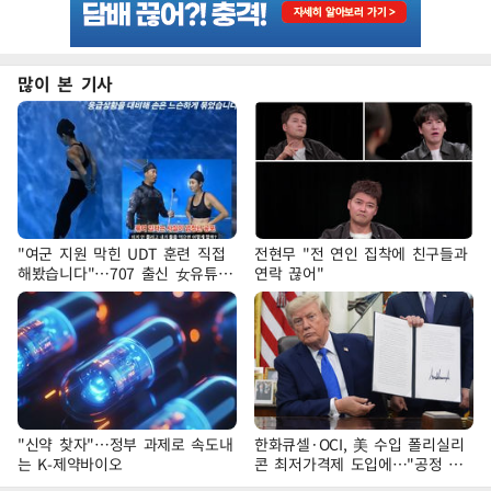
많이 본 기사
"여군 지원 막힌 UDT 훈련 직접
전현무 "전 연인 집착에 친구들과
해봤습니다"…707 출신 女유튜버
연락 끊어"
'완벽 소화'
"신약 찾자"…정부 과제로 속도내
한화큐셀·OCI, 美 수입 폴리실리
는 K-제약바이오
콘 최저가격제 도입에…"공정 경
쟁·수익성 개선 환영"