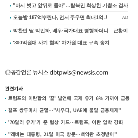
"바지 벗고 앞뒤로 돌아"…탈북민 회상한 기쁨조 검사
박찬민 딸 박민하, 배우·국가대표 병행하더니…근황이
'300억원대 사기 혐의' 차가원 대표 구속 송치
◎공감언론 뉴시스
dbtpwls@newsis.com
관련기사
트럼프의 이란합의 '끝' 발언에 국제 유가 6% 가까이 급등
걸프 쌍두마차 균열…"사우디, UAE에 물밑 금융제재"
'70달러 유가'가 준 협상 카드…트럼프, 이란 압박 강화
"레바논 대통령, 21일 미국 방문…백악관 초청받아"