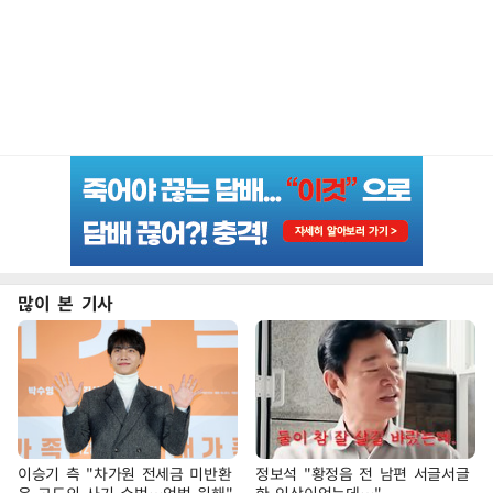
많이 본 기사
이승기 측 "차가원 전세금 미반환
정보석 "황정음 전 남편 서글서글
은 고도의 사기 수법…엄벌 원해"
한 인상이었는데…"