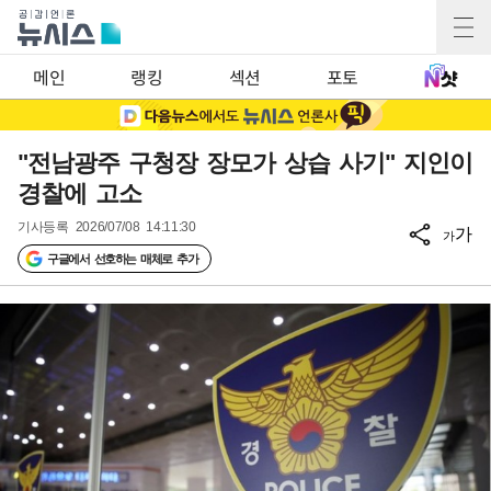
메인
랭킹
섹션
포토
"전남광주 구청장 장모가 상습 사기" 지인이
경찰에 고소
기사등록
2026/07/08 14:11:30
가
가
구글에서 선호하는 매체로 추가