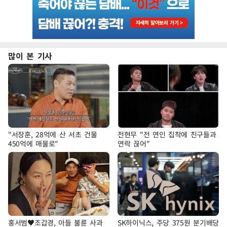
많이 본 기사
"서장훈, 28억에 산 서초 건물
전현무 "전 연인 집착에 친구들과
450억에 매물로"
연락 끊어"
홍서범♥조갑경, 아들 불륜 사과
SK하이닉스, 주당 375원 분기배당