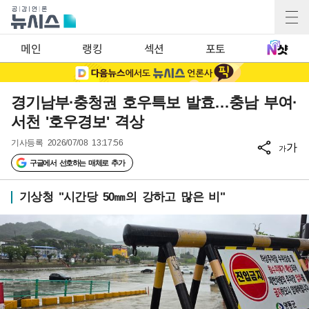
메인
랭킹
섹션
포토
경기남부·충청권 호우특보 발효…충남 부여·
서천 '호우경보' 격상
기사등록
2026/07/08 13:17:56
가
가
구글에서 선호하는 매체로 추가
기상청 "시간당 50㎜의 강하고 많은 비"