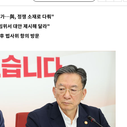
압수수색
태세 강
건가…與, 정쟁 소재로 다뤄"
임위서 대안 제시해 달라"
후 법사위 항의 방문
어"
·당황'
'
 혐의
포착
하라 격파