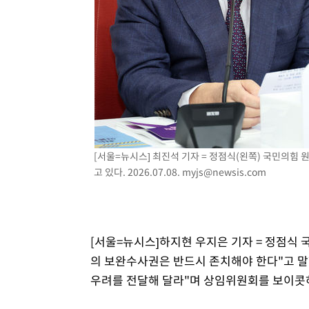
48분 전 >
내일까지 39도 '펄펄'…기상청 "태풍 지나며 폭염 잠시 꺾인다
55분 전 >
트럼프, 한국계 진보 주지사 후보 맹공…"공산주의가 최대 위
55분 전 >
"美간섭에 합의 지연"…트럼프, '이란 호르무즈 통제권' 수용
1시간 전 >
[속보]산업장관 "李정부, 원전 반대 안해…안정 전력 위해 불
2시간 전 >
[속보]경찰, '홍명보 선임 논란' 대한축구협회·축구회관 등 
[서울=뉴시스] 최진석 기자 = 정점식(왼쪽) 국민의힘
고 있다. 2026.07.08.
myjs@newsis.com
[서울=뉴시스]하지현 우지은 기자 = 정점식 
의 보완수사권은 반드시 존치해야 한다"고 말
우려를 전달해 달라"며 상임위원회를 보이콧