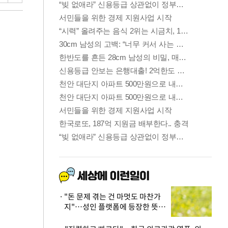
"돈 문제 겪는 건 마멋도 마찬가
지"…성인 플랫폼에 등장한 뜻밖
의 스타