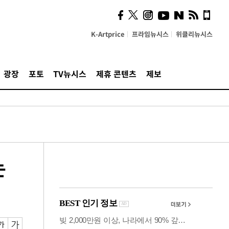
의견, 국토부·LH에 충실히
전달할 것"
K-Artprice
프라임뉴시스
위클리뉴시스
광장
포토
TV뉴시스
제휴 콘텐츠
제보
논