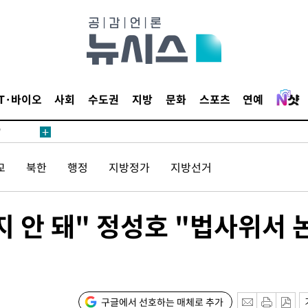
어"
·당황'
IT·바이오
사회
수도권
지방
문화
스포츠
연예
'
 혐의
교
북한
행정
지방정가
지방선거
포착
 안 돼" 정성호 "법사위서 
하라 격파
"
협"
할까
구글에서 선호하는 매체로 추가
가피"