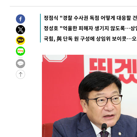
2시간 전 >
[속보]경찰, '홍명보 선임 논란' 대한축구협회·축구회관 등 
-18098초 전 >
[속보]합참 "北 발사체는 단거리탄도미사일…감시·경계
정점식 "경찰 수사권 독점 어떻게 대응할 
화"
-17846초 전 >
日방위성, 北이 동해로 쏜 발사체는 탄도미사일 가능성
정성호 "억울한 피해자 생기지 않도록…상
-16276초 전 >
[속보] SKT, 에이닷 서비스 장애 발생…"원인 파악 중"
국힘, 與 단독 원 구성에 상임위 보이콧…오
-15682초 전 >
[속보]합참 "북, 동해상으로 미상 발사체 발사"
-15078초 전 >
'낮 최고 39도' 불볕더위…한밤 열대야도 계속[내일날씨]
-15037초 전 >
[속보]7~9일 프로야구 3연전도 폭염 취소…11일 재개
-14699초 전 >
"韓 외환시장 개입 관측 배경엔 美의 대한국 무역적자 있
-14526초 전 >
'월드컵 탈락 후폭풍' 축구협회…초유의 압수수색에 '충격
-14366초 전 >
서울 낮 37.9도, 올여름 최고치 경신…영등포 순간 '40도
-13928초 전 >
[속보]종합특검, 대검 추가 압수수색…내란 중요임무종사
-10023초 전 >
[속보]코스닥, 800p 회복…0.26% 오른 801.67 마감
-9953초 전 >
[속보]코스피, 301.88포인트(4.58%) 내린 6296.38 마감
-9818초 전 >
[속보]원·달러 환율, 0.7원 내린 1423.8원 마감
-7417초 전 >
"여기 떨어졌다"…다누리, 스페이스X 로켓 달 충돌 흔적 
-4462초 전 >
손흥민, 5경기 연속골 실패…LAFC는 승부차기 끝 과달라