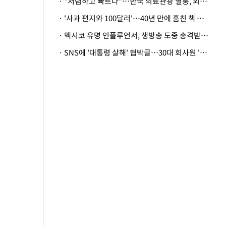
· "저렴하고 빠르다"…한국 의료관광 열풍, 외신도 주목
· '사과 편지와 100달러'…40년 만에 훔친 책 돌려준 美 절도범
· 멕시코 유명 인플루언서, 생방송 도중 총격받아 사망
· SNS에 '대통령 살해' 협박글…30대 회사원 '불구속 송치'