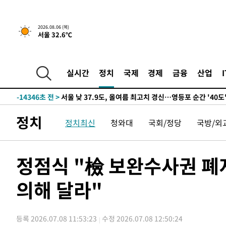
-15662초 전 >
[속보]합참 "북, 동해상으로 미상 발사체 발사"
-15058초 전 >
'낮 최고 39도' 불볕더위…한밤 열대야도 계속[내일날씨]
2026.08.06 (목)
서울 32.6℃
-15017초 전 >
[속보]7~9일 프로야구 3연전도 폭염 취소…11일 재개
-14679초 전 >
"韓 외환시장 개입 관측 배경엔 美의 대한국 무역적자 있
-14506초 전 >
'월드컵 탈락 후폭풍' 축구협회…초유의 압수수색에 '충격
실시간
정치
국제
경제
금융
산업
-14346초 전 >
서울 낮 37.9도, 올여름 최고치 경신…영등포 순간 '40도
-13908초 전 >
[속보]종합특검, 대검 추가 압수수색…내란 중요임무종사
-10003초 전 >
[속보]코스닥, 800p 회복…0.26% 오른 801.67 마감
정치
정치최신
청와대
국회/정당
국방/외
-9933초 전 >
[속보]코스피, 301.88포인트(4.58%) 내린 6296.38 마감
-9798초 전 >
[속보]원·달러 환율, 0.7원 내린 1423.8원 마감
-7397초 전 >
"여기 떨어졌다"…다누리, 스페이스X 로켓 달 충돌 흔적 
정점식 "檢 보완수사권 폐지
-4442초 전 >
손흥민, 5경기 연속골 실패…LAFC는 승부차기 끝 과달라
의해 달라"
49분 전 >
내일까지 39도 '펄펄'…기상청 "태풍 지나며 폭염 잠시 꺾인다
55분 전 >
트럼프, 한국계 진보 주지사 후보 맹공…"공산주의가 최대 위
55분 전 >
"美간섭에 합의 지연"…트럼프, '이란 호르무즈 통제권' 수용
등록 2026.07.08 11:53:23
수정 2026.07.08 12:50:24
1시간 전 >
[속보]산업장관 "李정부, 원전 반대 안해…안정 전력 위해 불