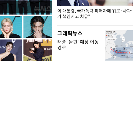
개구리밥
이 대통령, 국가폭력 피해자에 위로·사과
가 책임지고 치유"
그래픽뉴스
태풍 '돌핀' 예상 이동
경로