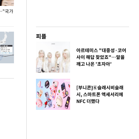
…"국가
홈플러스, 67개 점포 가오픈… 13일 정식 개장
오세훈 서울시장,
환경 점검
피플
아르테미스 "대중성·코어
사이 해답 찾았죠"…알을
깨고 나온 '초자아'
[부니콘]⑥슬래시비슬래
시, 스마트폰 액세서리에
NFC 더했다