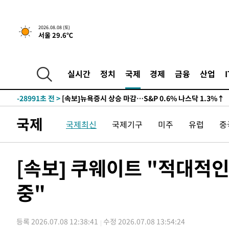
2026.08.08 (토)
서울 29.6℃
실시간
정치
국제
경제
금융
산업
-28991초 전 >
[속보]뉴욕증시 상승 마감…S&P 0.6% 나스닥 1.3%↑
국제
국제최신
국제기구
미주
유럽
중
[속보] 쿠웨이트 "적대적인
중"
등록 2026.07.08 12:38:41
수정 2026.07.08 13:54:24