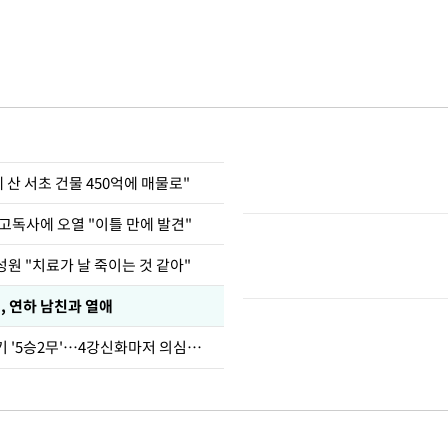
에 산 서초 건물 450억에 매물로"
고독사에 오열 "이틀 만에 발견"
원 "치료가 날 죽이는 것 같아"
, 연하 남친과 열애
심판 성접대 경기 '5승2무'…4강신화마저 의심받아