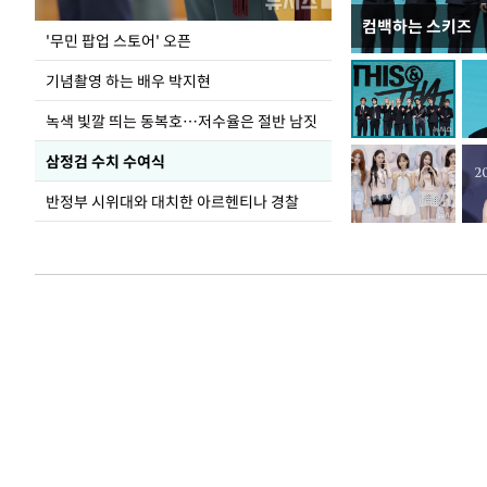
컴백하는 스키즈
지석천 뒤덮은 
'무민 팝업 스토어' 오픈
기념촬영 하는 배우 박지현
녹색 빛깔 띄는 동복호…저수율은 절반 남짓
삼정검 수치 수여식
반정부 시위대와 대치한 아르헨티나 경찰