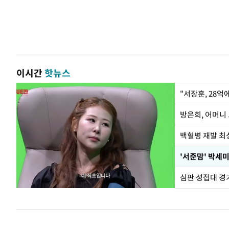
이시간
핫뉴스
"서장훈, 28억
방은희, 어머니 
백혈병 재발 최성
'서준맘' 박세미