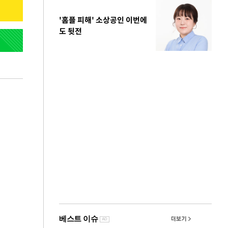
'홈플 피해' 소상공인 이번에
도 뒷전