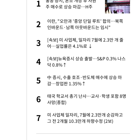
서
홍콩 증시, 혼조 개장 후 자원
1
1
주 매수로 상승 마감…H주
0.39%↑
자친구와 열애 "결혼
이란, "오만과 '중앙 단일 루트' 합의…북쪽
2
2
인바운드·남쪽 아웃바운드는 임시"
 공급 기존 사고방식
[속보] 미 사업체, 일자리 7월에 2.3만 개 줄
3
3
"
어…실업률은 4.1%로 ↓
회의서 공급 논
[속보]뉴욕증시 상승 출발…S&P 0.3% 나스
4
4
달리지 말고 과감
닥 0.8%↑
가 날 죽이는 것 같
中 증시, 수출 호조·반도체 매수에 상승 마
5
5
감…창업판 1.35%↑
자원주 매수로 상승
태국 학교서 총기 난사…교사·학생 포함 8명
6
6
사망(종합)
르기 방지법' 개편안
미 사업체 일자리, 7월에 2.3만개 순감하고
7
7
그 전 2개월 10.3만개 하향수정 (2보)