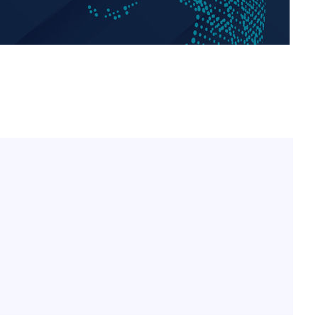
[단독]인천 부평구 아파트
1
10대가 40대 친모 살해
'서준맘' 박세미, 연하 남
2
생각도"
[속보]이 대통령 "부동산
3
매달리지 말고 과감히 실천
이 대통령, 6시간 부동산 
4
의…"기존 사고 방식에 매
히 실천"(종합)
백혈병 재발 최성원 "치료
5
았다" 눈물
홍콩 증시, 혼조 개장 후 
6
마감…H주 0.39%↑
이 대통령, 'ISA·주가누
7
질타하며 재검토 지시