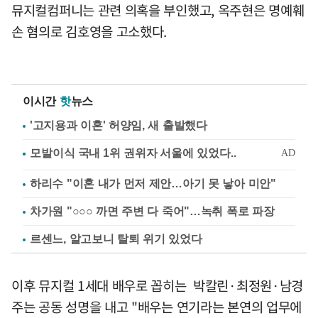
뮤지컬컴퍼니는 관련 의혹을 부인했고, 옥주현은 명예훼
손 혐의로 김호영을 고소했다.
이시간
핫
뉴스
'고지용과 이혼' 허양임, 새 출발했다
하리수 "이혼 내가 먼저 제안…아기 못 낳아 미안"
차가원 "○○○ 까면 주변 다 죽어"…녹취 폭로 파장
르센느, 알고보니 탈퇴 위기 있었다
이후 뮤지컬 1세대 배우로 꼽히는 박칼린·최정원·남경
주는 공동 성명을 내고 "배우는 연기라는 본연의 업무에