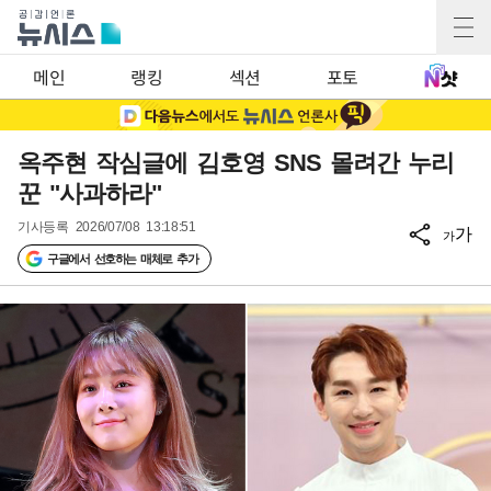
메인
랭킹
섹션
포토
옥주현 작심글에 김호영 SNS 몰려간 누리
꾼 "사과하라"
기사등록
2026/07/08 13:18:51
가
가
구글에서 선호하는 매체로 추가