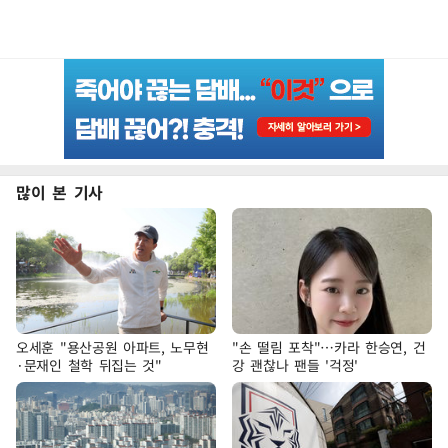
많이 본 기사
오세훈 "용산공원 아파트, 노무현
"손 떨림 포착"…카라 한승연, 건
·문재인 철학 뒤집는 것"
강 괜찮나 팬들 '걱정'