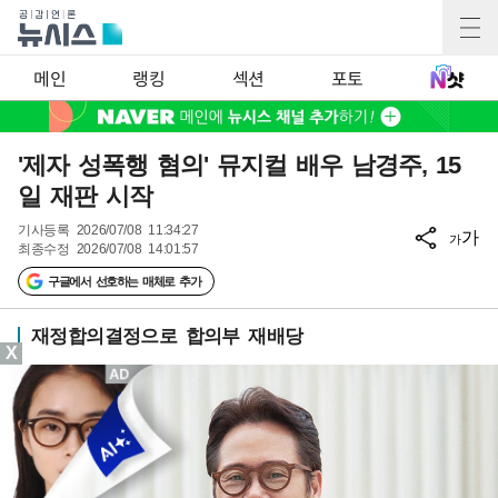
메인
랭킹
섹션
포토
'제자 성폭행 혐의' 뮤지컬 배우 남경주, 15
일 재판 시작
기사등록
2026/07/08 11:34:27
가
가
최종수정
2026/07/08 14:01:57
구글에서 선호하는 매체로 추가
재정합의결정으로 합의부 재배당
X