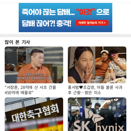
많이 본 기사
"서장훈, 28억에 산 서초 건물
홍서범♥조갑경, 아들 불륜 사과
450억에 매물로"
후 근황…밝은 미소