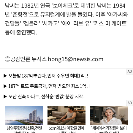
남씨는 1982년 연극 '보이체크'로 데뷔한 남씨는 1984
년 '춘향전'으로 뮤지컬계에 발을 들였다. 이후 '아가씨와
건달들' '겜블러' '시카고' '아이 러브 유' '키스 미 케이트'
등에 출연했다.
◎공감언론 뉴시스
hong15@newsis.com