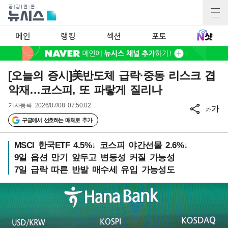
메인
랭킹
섹션
포토
[오늘의 증시]美반도체 급락·중동 리스크 겹
악재…코스피, 또 파랗게 질리나
기사등록
2026/07/08 07:50:02
가
가
구글에서 선호하는 매체로 추가
MSCI 한국ETF 4.5%↓ 코스피 야간선물 2.6%↓
9일 옵션 만기 앞두고 변동성 커질 가능성
7일 급락 따른 반발 매수세 유입 가능성도