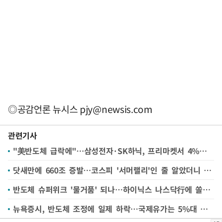
◎공감언론 뉴시스
pjy@newsis.com
관련기사
"美반도체 급락에"…삼성전자·SK하닉, 프리마켓서 4%대 하락
닷새만에 660조 증발…코스피 '서머랠리'인 줄 알았더니 '호러랠리'로?
반도체 슈퍼위크 '물거품' 되나…하이닉스 나스닥行에 쏠린 눈
뉴욕증시, 반도체 조정에 일제 하락…국제유가는 5%대 상승