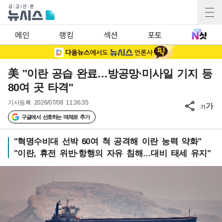
메인
랭킹
섹션
포토
美 "이란 공습 완료…방공망·미사일 기지 등
80여 곳 타격"
기사등록
2026/07/08 11:36:35
가
가
구글에서 선호하는 매체로 추가
"혁명수비대 선박 60여 척 공격해 이란 능력 약화"
"이란, 휴전 위반·항행의 자유 침해…대비 태세 유지"