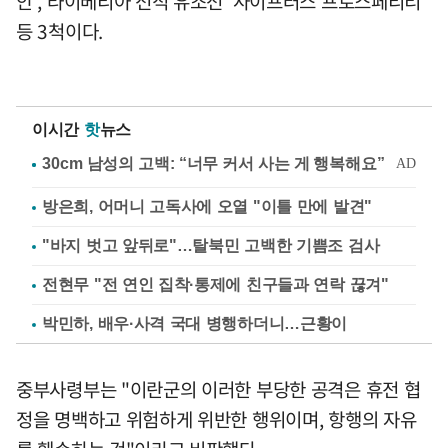
안', 라이베리아 선적 유조선 '사이프러스 프로스페리티'
등 3척이다.
이시간
핫
뉴스
방은희, 어머니 고독사에 오열 "이틀 만에 발견"
"바지 벗고 앞뒤로"…탈북민 고백한 기쁨조 검사
전현무 "전 연인 집착·통제에 친구들과 연락 끊겨"
박민하, 배우·사격 국대 병행하더니…근황이
중부사령부는 "이란군의 이러한 부당한 공격은 휴전 협
정을 명백하고 위험하게 위반한 행위이며, 항행의 자유