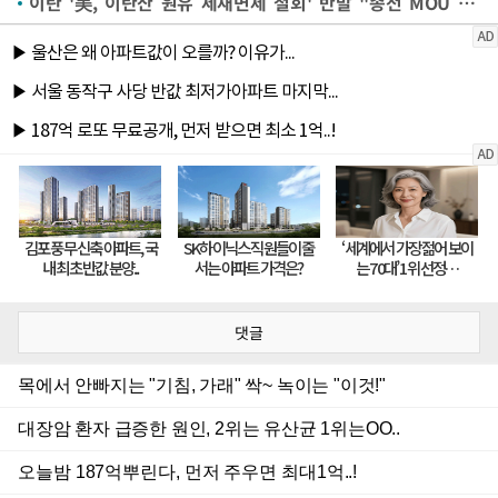
이란 '美, 이란산 원유 제재면제 철회' 반발 "종전 MOU 중대 위반"
댓글