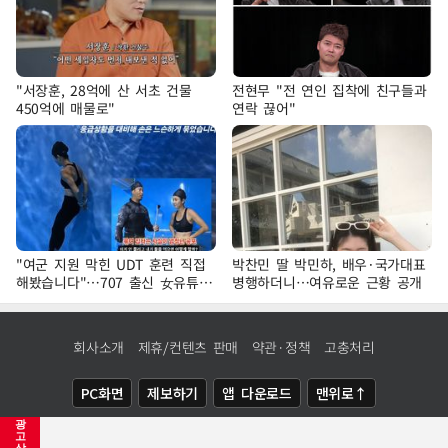
"서장훈, 28억에 산 서초 건물
전현무 "전 연인 집착에 친구들과
450억에 매물로"
연락 끊어"
"여군 지원 막힌 UDT 훈련 직접
박찬민 딸 박민하, 배우·국가대표
해봤습니다"…707 출신 女유튜버
병행하더니…여유로운 근황 공개
'완벽 소화'
회사소개
제휴/컨텐츠 판매
약관·정책
고충처리
PC화면
제보하기
앱 다운로드
맨위로↑
광
COPYRIGHTⓒ
NEWSIS
ALL RIGHTS RESERVED.
고