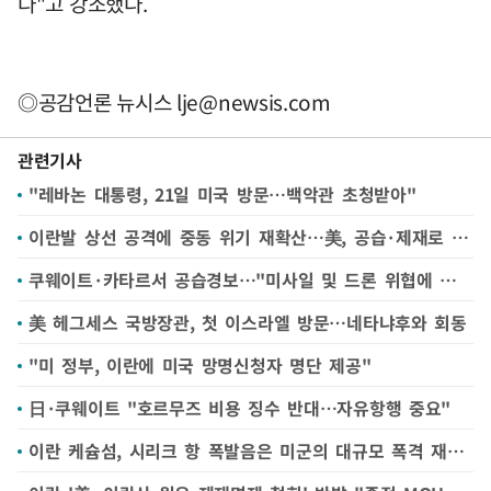
다"고 강조했다.
◎공감언론 뉴시스
lje@newsis.com
관련기사
"레바논 대통령, 21일 미국 방문…백악관 초청받아"
이란발 상선 공격에 중동 위기 재확산…美, 공습·제재로 맞대응(종합)
쿠웨이트·카타르서 공습경보…"미사일 및 드론 위협에 대응 중"
美 헤그세스 국방장관, 첫 이스라엘 방문…네타냐후와 회동
"미 정부, 이란에 미국 망명신청자 명단 제공"
日·쿠웨이트 "호르무즈 비용 징수 반대…자유항행 중요"
이란 케슘섬, 시리크 항 폭발음은 미군의 대규모 폭격 재개 탓--이란 TV