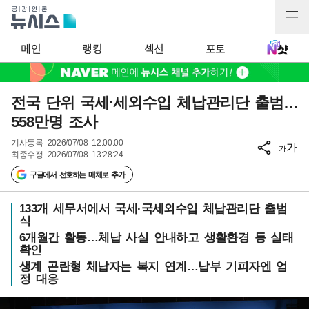
메인
랭킹
섹션
포토
전국 단위 국세·세외수입 체납관리단 출범…
558만명 조사
기사등록
2026/07/08 12:00:00
가
가
최종수정
2026/07/08 13:28:24
구글에서 선호하는 매체로 추가
133개 세무서에서 국세·국세외수입 체납관리단 출범
식
6개월간 활동…체납 사실 안내하고 생활환경 등 실태
확인
생계 곤란형 체납자는 복지 연계…납부 기피자엔 엄
정 대응