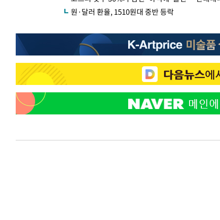
원·달러 환율, 1510원대 중반 등락