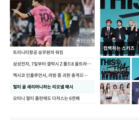
컴백하는 스키즈
입추 하루 앞둔 
트리니티항공 승무원의 워킹
폭염
삼성전자, 7일부터 갤럭시 Z 폴드8 울트라·폴드8·플립8 출시
멕시코 인플루언서, 라방 중 괴한 총격으로 사망
멀티 골 세리머니하는 리오넬 메시
오타니 멀티 홈런에도 다저스는 6연패