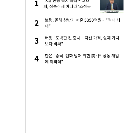
"8월 반등 속지 마라…코스
1
1
피, 상승추세 아니라 '조정국
면'"
"이틀 만에 발견"
보령, 올해 상반기 매출 5350억원…"역대 최
2
2
대"
성 접대 파문에 "현
버핏 "도박판 된 증시…자산 가격, 실제 가치
3
3
보다 비싸"
신 근황 "가볼 만하
한은 "중국, 엔화 방어 위한 美·日 공동 개입
4
4
에 회의적"
비스 장애 발생…"원
5
일까지 취소…11일
6
보고서 나왔다…월드
7