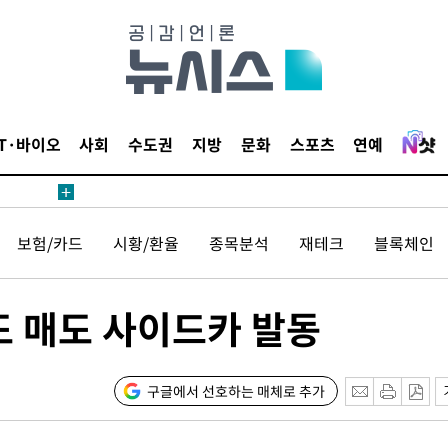
 준수"
수색
 강화"
IT·바이오
사회
수도권
지방
문화
스포츠
연예
보험/카드
시황/환율
종목분석
재테크
블록체인
황'
도 매도 사이드카 발동
의
구글에서 선호하는 매체로 추가