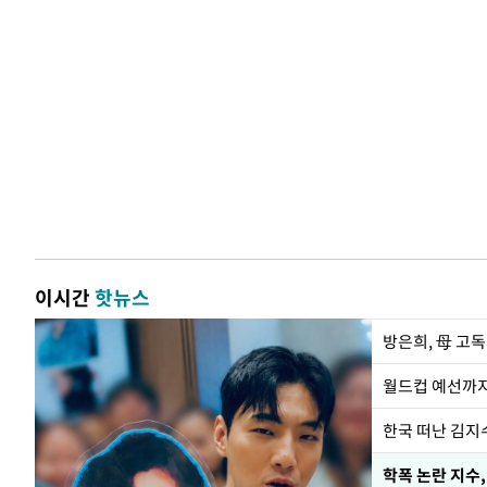
이시간
핫뉴스
방은희, 母 고독
월드컵 예선까지
한국 떠난 김지
학폭 논란 지수