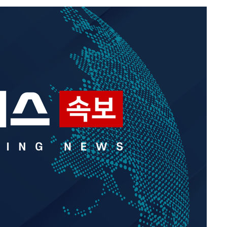
 격파
다"
수수색(종
%↑
 준수"
수색
 강화"
황'
의