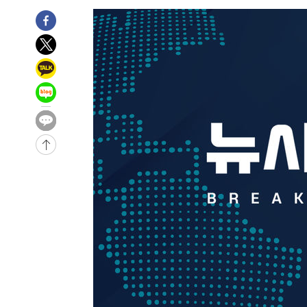
5시간 전 >
손흥민, 5경기 연속골 실패…LAFC는 승부차기 끝 과달라하라
7시간 전 >
내일까지 39도 '펄펄'…기상청 "태풍 지나며 폭염 잠시 꺾인
-10055초 전 >
'월드컵 탈락 후폭풍' 축구협회…11시간 걸린 초유의 압
합)
-9491초 전 >
[속보] 뉴욕증시, 혼조 출발…나스닥 0.3%↓, 다우 0.14
-8284초 전 >
축구협회, 15년 전 심판 성 접대 파문에 "현재는 내부 지침
-6969초 전 >
경찰, '홍명보는 2순위' 결론냈던 스포츠윤리센터도 압수
2시간 전 >
[속보]합참 "北 발사체는 단거리탄도미사일…감시·경계태세
2시간 전 >
日방위성, 北이 동해로 쏜 발사체는 탄도미사일 가능성
2시간 전 >
[속보] SKT, 에이닷 서비스 장애 발생…"원인 파악 중"
2시간 전 >
[속보]합참 "북, 동해상으로 미상 발사체 발사"
2시간 전 >
'낮 최고 39도' 불볕더위…한밤 열대야도 계속[내일날씨]
2시간 전 >
[속보]7~9일 프로야구 3연전도 폭염 취소…11일 재개
3시간 전 >
"韓 외환시장 개입 관측 배경엔 美의 대한국 무역적자 있어"
3시간 전 >
'월드컵 탈락 후폭풍' 축구협회…초유의 압수수색에 '충격·당
3시간 전 >
서울 낮 37.9도, 올여름 최고치 경신…영등포 순간 '40도'
3시간 전 >
[속보]종합특검, 대검 추가 압수수색…내란 중요임무종사 혐