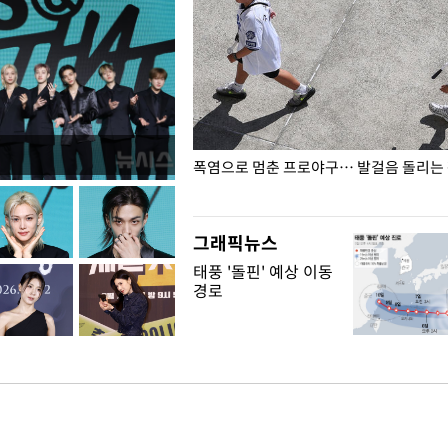
전남광주… 열화상 카메라에 담긴
폭염으로 멈춘 프로야구… 발걸음 돌리는
그래픽뉴스
태풍 '돌핀' 예상 이동
경로