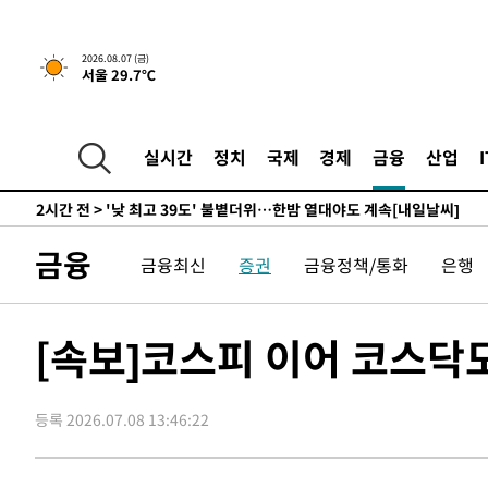
-8264초 전 >
축구협회, 15년 전 심판 성 접대 파문에 "현재는 내부 지침
-6949초 전 >
경찰, '홍명보는 2순위' 결론냈던 스포츠윤리센터도 압수
2026.08.07 (금)
서울 29.7℃
2시간 전 >
[속보]합참 "北 발사체는 단거리탄도미사일…감시·경계태세
2시간 전 >
日방위성, 北이 동해로 쏜 발사체는 탄도미사일 가능성
2시간 전 >
[속보] SKT, 에이닷 서비스 장애 발생…"원인 파악 중"
실시간
정치
국제
경제
금융
산업
2시간 전 >
[속보]합참 "북, 동해상으로 미상 발사체 발사"
2시간 전 >
'낮 최고 39도' 불볕더위…한밤 열대야도 계속[내일날씨]
2시간 전 >
[속보]7~9일 프로야구 3연전도 폭염 취소…11일 재개
금융
금융최신
증권
금융정책/통화
은행
3시간 전 >
"韓 외환시장 개입 관측 배경엔 美의 대한국 무역적자 있어"
3시간 전 >
'월드컵 탈락 후폭풍' 축구협회…초유의 압수수색에 '충격·당
3시간 전 >
서울 낮 37.9도, 올여름 최고치 경신…영등포 순간 '40도'
[속보]코스피 이어 코스닥
3시간 전 >
[속보]종합특검, 대검 추가 압수수색…내란 중요임무종사 혐
4시간 전 >
[속보]코스닥, 800p 회복…0.26% 오른 801.67 마감
등록 2026.07.08 13:46:22
4시간 전 >
[속보]코스피, 301.88포인트(4.58%) 내린 6296.38 마감
4시간 전 >
[속보]원·달러 환율, 0.7원 내린 1423.8원 마감
5시간 전 >
"여기 떨어졌다"…다누리, 스페이스X 로켓 달 충돌 흔적 포착