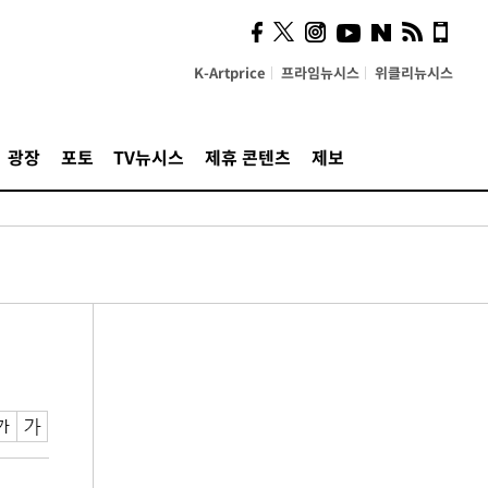
K-Artprice
프라임뉴시스
위클리뉴시스
광장
포토
TV뉴시스
제휴 콘텐츠
제보