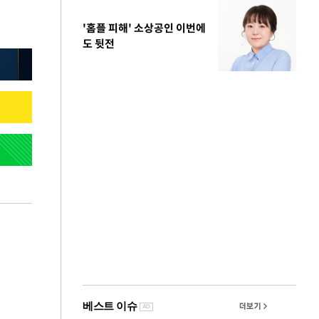
'홈플 피해' 소상공인 이번에
도 뒷전