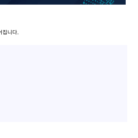
효린 "절친에게 남친 빼앗
1
겨…지금이라면 가만 안 있
어"
방은희, 母 고독사에 오열 
2
이어집니다.
축구협회, 15년 전 심판 
3
 격파
재는 내부 지침 준수"
다"
김지수, '여행사 대표' 변
4
니…"
[속보] SKT, 에이닷 서
5
인 파악 중"
극한 폭염에 프로야구 9
6
재개
축구협회 '성접대' 감사
7
컵·올림픽 심판 포함