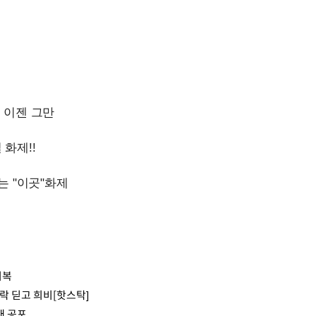
회복
급락 딛고 희비[핫스탁]
매 공포