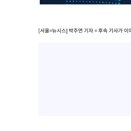
4시간 전 >
[속보]코스닥, 800p 회복…0.26% 오른 801.67 마감
4시간 전 >
[속보]코스피, 301.88포인트(4.58%) 내린 6296.38 마감
4시간 전 >
[속보]원·달러 환율, 0.7원 내린 1423.8원 마감
[서울=뉴시스] 박주연 기자 = 후속 기사가 
5시간 전 >
"여기 떨어졌다"…다누리, 스페이스X 로켓 달 충돌 흔적 포착
5시간 전 >
손흥민, 5경기 연속골 실패…LAFC는 승부차기 끝 과달라하라
7시간 전 >
내일까지 39도 '펄펄'…기상청 "태풍 지나며 폭염 잠시 꺾인