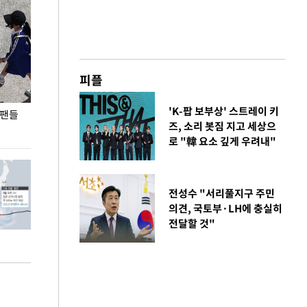
피플
'K-팝 보부상' 스트레이 키
 팬들
이 대통령, '청년 대책 속도 높여야…폭염 문제도
입추 코앞인데 전
즈, 소리 봇짐 지고 세상으
총력 대응'
로 "韓 요소 깊게 우려내"
전성수 "서리풀지구 주민
의견, 국토부·LH에 충실히
전달할 것"