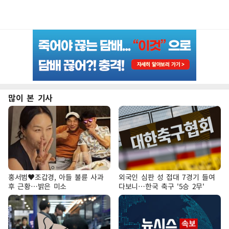
많이 본 기사
홍서범♥조갑경, 아들 불륜 사과
외국인 심판 성 접대 7경기 들여
후 근황…밝은 미소
다보니…한국 축구 '5승 2무'