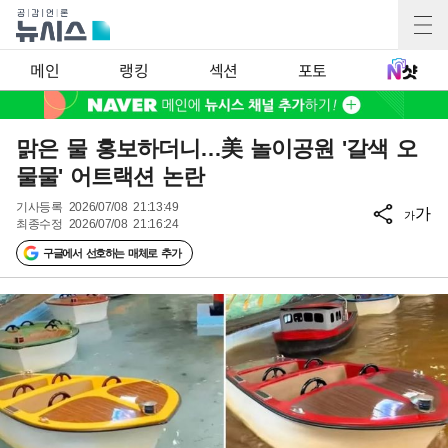
메인
랭킹
섹션
포토
맑은 물 홍보하더니…美 놀이공원 '갈색 오
물물' 어트랙션 논란
기사등록
2026/07/08 21:13:49
가
가
최종수정
2026/07/08 21:16:24
구글에서 선호하는 매체로 추가