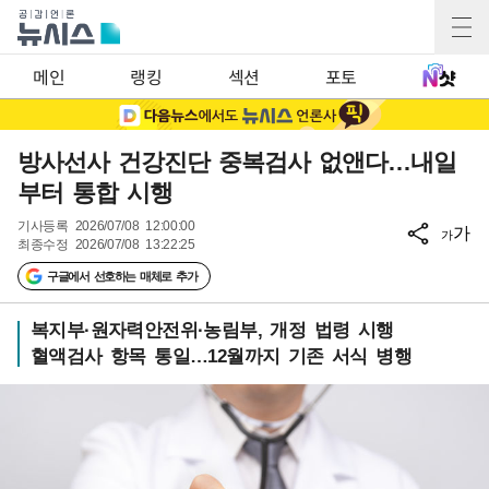
메인
랭킹
섹션
포토
방사선사 건강진단 중복검사 없앤다…내일
부터 통합 시행
기사등록
2026/07/08 12:00:00
가
가
최종수정
2026/07/08 13:22:25
구글에서 선호하는 매체로 추가
복지부·원자력안전위·농림부, 개정 법령 시행
혈액검사 항목 통일…12월까지 기존 서식 병행