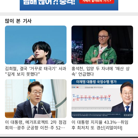
많이 본 기사
김희철, 결국 '거꾸로 태극기' 사과
홍석천, 입양 두 자녀에 '재산 상
"깊게 보지 못했다"
속' 언급했다
이 대통령, 메가프로젝트 2차 점검
이 대통령 지지율 43.3%…취임
회의…광주 군공항 이전·주 52시
후 최저치 또 경신[리얼미터]
간 예외 등 논의