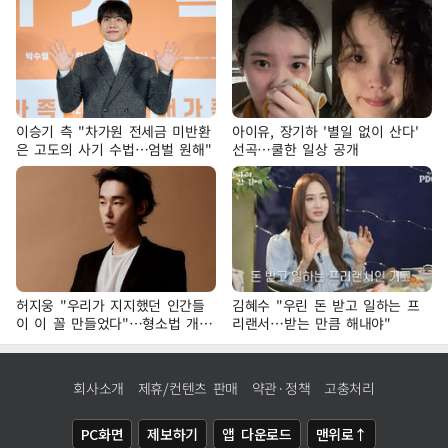
이승기 측 "차가원 전세금 미반환
아이유, 장기하 '별일 없이 산다'
은 고도의 사기 수법…엄벌 원해"
선곡…쿨한 일상 공개
허지웅 "우리가 지지했던 인간들
김혜수 "우린 돈 받고 일하는 프
이 이 꼴 만들었다"…형소법 개정
리랜서…받는 만큼 해내야"
에 격한 반응
회사소개
제휴/컨텐츠 판매
약관·정책
고충처리
PC화면
제보하기
앱 다운로드
맨위로↑