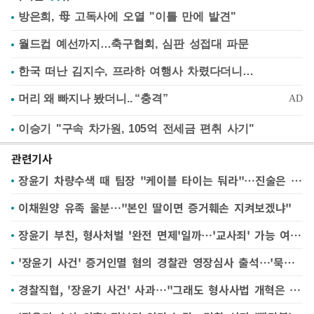
방은희, 母 고독사에 오열 "이틀 만에 발견"
월드컵 예선까지…축구협회, 심판 성접대 파문
한국 떠난 김지수, 프라하 여행사 차렸다더니…
이승기 "구속 차가원, 105억 전세금 편취 사기"
관련기사
장윤기 차량수색 때 팀장 "케이블 타이는 둬라"…진술은 엇갈려
이채원양 유족 울분…"본인 딸이면 증거훼손 지켜보겠냐"
장윤기 부친, 형사처벌 '완전 면제'일까…'교사죄' 가능 여부 주목
'장윤기 사건' 증거인멸 혐의 경찰관 영장심사 출석…'묵묵부답'
경찰직협, '장윤기 사건' 사과…"그래도 형사사법 개혁은 계속돼야"