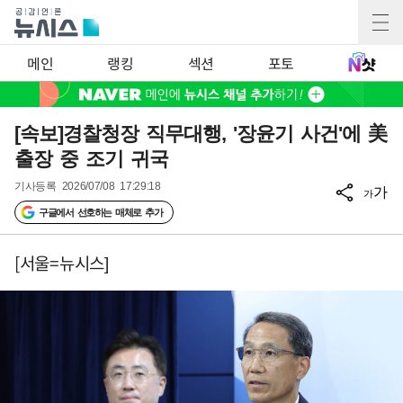
메인
랭킹
섹션
포토
[속보]경찰청장 직무대행, '장윤기 사건'에 美
출장 중 조기 귀국
기사등록
2026/07/08 17:29:18
가
가
구글에서 선호하는 매체로 추가
[서울=뉴시스]