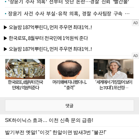
'장윤기 수사 의혹' 전부터 잇단 논란…경찰 신뢰 '빨간불'
장윤기 사건 수사 부실·유착 의혹, 경찰 수사팀장 구속 갈림길
댓글