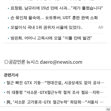
표창원, 남규리에 15년 만에 사과…"제가 틀렸습니다"
손 묶인채 물속에… 女유튜버, UDT 훈련 완벽 소화
방은희, 어머니 고독사에 오열 "이틀 만에 발견"
◎공감언론 뉴시스
daero@newsis.com
관련기사
철근 빠진 GTX 기둥…"현대건설, 시공상세도 없이 공사했다"
이 대통령 "서소문·GTX철근누락 철저 조사 필요…지위고하 막론 엄정 책임"(종합)
與, '서소문 고가붕괴·GTX 철근누락' 좌담회…"서울시 안전불감증 우려"(종합)