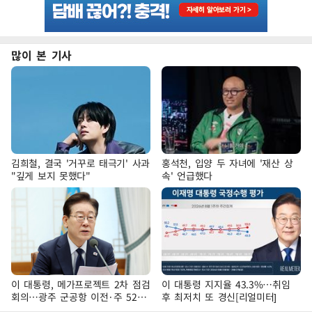
많이 본 기사
김희철, 결국 '거꾸로 태극기' 사과
홍석천, 입양 두 자녀에 '재산 상
"깊게 보지 못했다"
속' 언급했다
이 대통령, 메가프로젝트 2차 점검
이 대통령 지지율 43.3%…취임
회의…광주 군공항 이전·주 52시
후 최저치 또 경신[리얼미터]
간 예외 등 논의