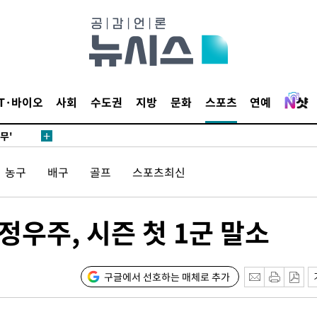
 하향
별재난지역
…희망지 못
날씨]
요 선제 대
IT·바이오
사회
수도권
지방
문화
스포츠
연예
단
무'
농구
배구
골프
스포츠최신
 마쳐
 정우주, 시즌 첫 1군 말소
장 기소
회
구글에서 선호하는 매체로 추가
교수…이병
절차 개시