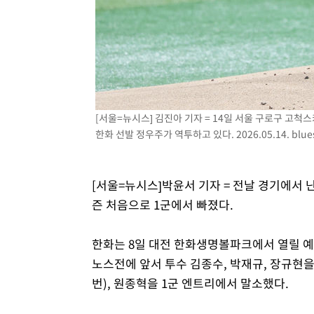
-8690초 전 >
외신들도 주목한 韓축구 파문…"국민적 공분에 수사 재개"
-8661초 전 >
11시간 압수수색에 성접대 파문까지…'쑥대밭' 된 축구협
-7683초 전 >
[속보]규제합리화위원회 부위원장에 김태유 서울대 공대 
태 후임
-4041초 전 >
[속보]국힘 윤리위, '돌려차기 발언' 진종오·서범수 징계 
10분 전 >
[속보] 7월 중국 수출 23.9%↑ 수입 27.5%↑…무역총액 25
57분 전 >
[속보]'채상병 순직 책임' 임성근, 항소심도 징역 3년
[서울=뉴시스] 김진아 기자 = 14일 서울 구로구 고척
한화 선발 정우주가 역투하고 있다. 2026.05.14.
blu
[서울=뉴시스]박윤서 기자 = 전날 경기에서 
즌 처음으로 1군에서 빠졌다.
한화는 8일 대전 한화생명볼파크에서 열릴 예정
노스전에 앞서 투수 김종수, 박재규, 장규현을
번), 원종혁을 1군 엔트리에서 말소했다.