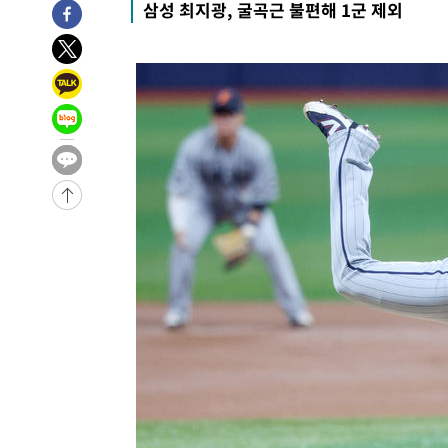
삼성 최지광, 굴곡근 불편해 1군 제외
10분 전 >
[속보] 7월 중국 수출 23.9%↑ 수입 27.5%↑…무역총액 25
58분 전 >
[속보]'채상병 순직 책임' 임성근, 항소심도 징역 3년
-30205초 전 >
[속보]이 대통령 "부동산 공급 기존 사고방식 매달리지 
실천"
-29290초 전 >
이란, "오만과 '중앙 단일 루트' 합의…북쪽 인바운드·남
운드는 임시"
-20858초 전 >
"낮 기온 소폭 하락"…수도권 폭염중대경보, 폭염경보로
-20822초 전 >
[속보]이 대통령, '호우피해' 안동·의성 관할 4개 면 특
선포
-20785초 전 >
[단독]중수청 지원 검사들, 정원 초과 시 낮은 계급 임용
갈 수도
-18756초 전 >
낮 최고 37도 찜통더위…곳곳 소나기·강원 많은 비[내일
-17062초 전 >
SK하이닉스, 용인·청주 팹에 54조 투자…"AI 메모리 수
응"
-13918초 전 >
여자배구 이재영·이다영 자매, 아제르바이잔 투란VC 입
-13171초 전 >
외국인 심판 성 접대 7경기 들여다보니…한국 축구 '5승 2
-12905초 전 >
[속보]코스닥, 2.86포인트(0.36%) 내린 798.81마감
-12858초 전 >
[속보]코스피, 6200선 약보합…0.60% 내린 6258.77에
-12838초 전 >
[속보]원·달러 환율, 7.7원 내린 1416.1원 마감
-12727초 전 >
[속보] 노원서 40.1도 관측…서울, 2018년 이후 첫 40도
-9817초 전 >
[속보]종합특검, '계엄 수용공간 확보' 신용해 前교정본부