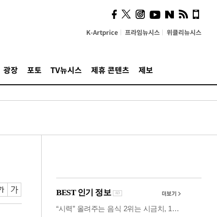
시, 스마트폰 액세서리에
NFC 더했다
K-Artprice
프라임뉴시스
위클리뉴시스
광장
포토
TV뉴시스
제휴 콘텐츠
제보