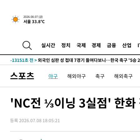
운드는 임시"
-20838초 전 >
"낮 기온 소폭 하락"…수도권 폭염중대경보, 폭염경보로
-20802초 전 >
[속보]이 대통령, '호우피해' 안동·의성 관할 4개 면 특
2026.08.07 (금)
서울 33.8℃
선포
-20765초 전 >
[단독]중수청 지원 검사들, 정원 초과 시 낮은 계급 임용
갈 수도
-18736초 전 >
낮 최고 37도 찜통더위…곳곳 소나기·강원 많은 비[내일
-17042초 전 >
SK하이닉스, 용인·청주 팹에 54조 투자…"AI 메모리 수
실시간
정치
국제
경제
금융
산업
응"
-13898초 전 >
여자배구 이재영·이다영 자매, 아제르바이잔 투란VC 입
-13151초 전 >
외국인 심판 성 접대 7경기 들여다보니…한국 축구 '5승 2
-12885초 전 >
[속보]코스닥, 2.86포인트(0.36%) 내린 798.81마감
스포츠
야구
해외야구
축구
해외축구
-12838초 전 >
[속보]코스피, 6200선 약보합…0.60% 내린 6258.77에
-12818초 전 >
[속보]원·달러 환율, 7.7원 내린 1416.1원 마감
-12707초 전 >
[속보] 노원서 40.1도 관측…서울, 2018년 이후 첫 40도
'NC전 ⅓이닝 3실점' 한화
-9797초 전 >
[속보]종합특검, '계엄 수용공간 확보' 신용해 前교정본부
-8670초 전 >
외신들도 주목한 韓축구 파문…"국민적 공분에 수사 재개"
등록 2026.07.08 18:05:21
-8641초 전 >
11시간 압수수색에 성접대 파문까지…'쑥대밭' 된 축구협
-7663초 전 >
[속보]규제합리화위원회 부위원장에 김태유 서울대 공대 
태 후임
-4021초 전 >
[속보]국힘 윤리위, '돌려차기 발언' 진종오·서범수 징계 