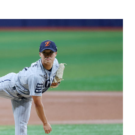
.3%↑
말고 과감히
쪽 아웃바
 하향
별재난지역
…희망지 못
날씨]
요 선제 대
단
무'
 마쳐
장 기소