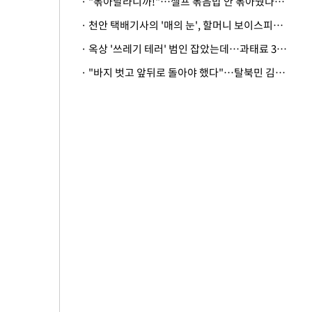
· "볶아달라니까!"…셀프 볶음밥 안 볶아줬다고 사장 폭행한 손님
· 천안 택배기사의 '매의 눈', 할머니 보이스피싱 피해 막아
· 옥상 '쓰레기 테러' 범인 잡았는데…과태료 3만원 처분에 숙박업주 허탈
· "바지 벗고 앞뒤로 돌아야 했다"…탈북민 김서아, 기쁨조 검사 수치심 회상