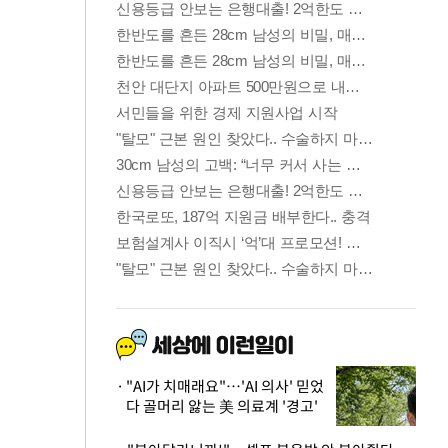
"AI가 치매래요"…'AI 의사' 믿었
다 골머리 앓는 美 의료계 '경고'